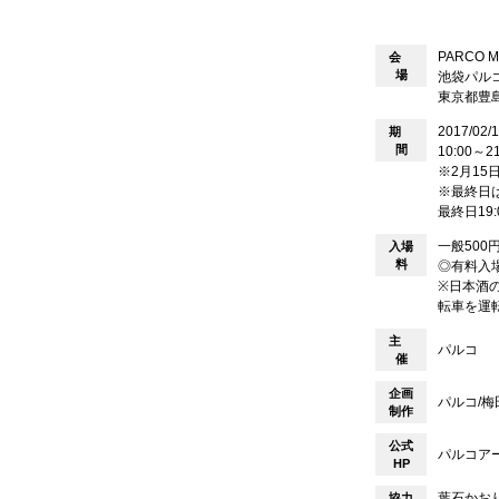
PARCO
会
場
池袋パルコ
東京都豊島
2017/02/
期
間
10:00～21
※2月15
※最終日は
最終日19
一般500
入場
料
◎有料入
※日本酒
転車を運
主
パルコ
催
企画
パルコ/梅
制作
公式
パルコア
HP
葉石かおり
協力