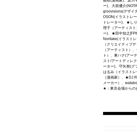
能収(漫画家)、及川
ー)、大前優介(NOT
groovisions(デ
OSON(イラストレ
トレーター)、★し
理子（アーティスト
ー)、★田中知之[FP
Noritake(イラ
（クリエイティブデ
（アーティスト）、
ト）、東ハナ(アー
スト/アートディレ
ーター)、守矢努(グ
はるみ（イラストレ
（漫画家）、★DJ RU
メーカー）、watab
★：東京会場からの