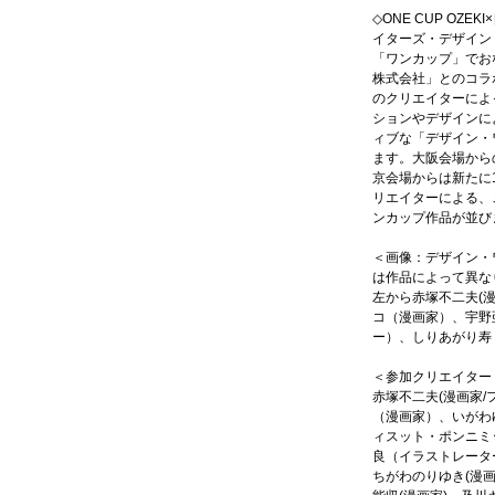
◇ONE CUP OZE
イターズ・デザイン
「ワンカップ」でお
株式会社」とのコラ
のクリエイターによ
ションやデザインに
ィブな「デザイン・
ます。大阪会場から
京会場からは新たに
リエイターによる、
ンカップ作品が並び
＜画像：デザイン・
は作品によって異な
左から赤塚不二夫(漫
コ（漫画家）、宇野
ー）、しりあがり寿
＜参加クリエイター＞
赤塚不二夫(漫画家/
（漫画家）、いがわ
ィスット・ポンニミ
良（イラストレータ
ちがわのりゆき(漫画