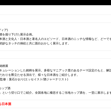
ペディア)
酒を掘り下げた展示企画。
本酒と文化人・日本酒と著名人のエピソード、日本酒のニッチな情報など、どーで
絶妙なタッチの挿絵と共に面白おかしく展示します。
銘柄展
キュレーションした銘柄を展示。多様なマニアック度のあるテーマ設定のもと、解
だわりを際立たせる演出で、様々な日本酒をご紹介します。
監修：葉石かおり(エッセイスト/酒ジャーナリスト)
カップ酒
」という切り口でご紹介。全国各地に棲息するご当地カップ酒を、一堂に展示しま
る日本酒