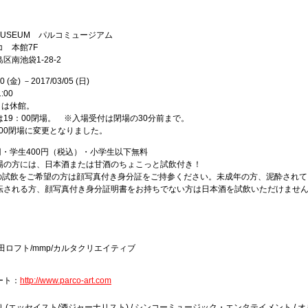
 MUSEUM パルコミュージアム
 本館7F
区南池袋1-28-2
10 (金) －2017/03/05 (日)
:00
日は休館。
19：00閉場。 ※入場受付は閉場の30分前まで。
:00閉場に変更となりました。
円・学生400円（税込）・小学生以下無料
場の方には、日本酒または甘酒のちょこっと試飲付き！
の試飲をご希望の方は顔写真付き身分証をご持参ください。未成年の方、泥酔されて
転される方、顔写真付き身分証明書をお持ちでない方は日本酒を試飲いただけませ
田ロフト/mmp/カルタクリエイティブ
ート：
http://www.parco-art.com
 (エッセイスト/酒ジャーナリスト) / シンコーミュージック・エンタテイメント / オ