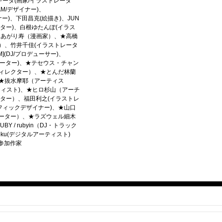
キーダ(画家/イラストレータ
AM/デザイナー)、
ザイナー)、下田昌克(絵描き)、JUN
ーター)、白根ゆたんぽ(イラス
りあがり寿（漫画家）、★高橋
）、竹井千佳(イラストレータ
M](DJ/プロデューサー)、
ストレーター)、★テセウス・チャン
ィレクター）、★とんだ林蘭
★抜水摩耶（アーティス
ティスト)、★ヒロ杉山（アーチ
クター）、福田利之(イラストレ
フィックデザイナー)、★山口
ーター）、★ラズウェル細木
BY / rubyin（DJ・トラック
oku(デジタルアーティスト)
参加作家