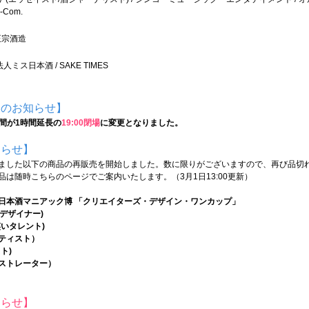
-Com.
菊正宗酒造
ミス日本酒 / SAKE TIMES
更のお知らせ】
時間が1時間延長の
19:00閉場
に変更となりました。
知らせ】
ました以下の商品の再販売を開始しました。数に限りがございますので、再び品切
は随時こちらのページでご案内いたします。（3月1日13:00更新）
ZEKI×日本酒マニアック博 「クリエイターズ・デザイン・ワンカップ」
/デザイナー)
いタレント)
ティスト）
ト)
ストレーター）
知らせ】