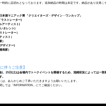
一時的に品切れとなっております。追加納品の時期は未定です。納品があり次第こ
ZEKI×日本酒マニアック博 「クリエイターズ・デザイン・ワンカップ」
イラストレーター)
ジタルアーティスト)
いタレント)
ストレーター）
ティスト）
家）
/デザイナー)
漫画家）
催に伴うご注意】
4日(金)、25日(土)は会場内でトークイベントを開催するため、混雑状況によっては一
す。
には、あらかじめご了承いただきますようお願いいたします。
しては「INFORMATION」にてご確認ください。