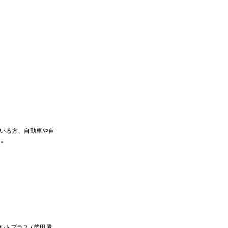
いる方、自動車や自
ん。
ルトプラス / 柴田屋