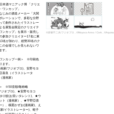
KI×日本酒マニアック博 「クリエ
・ワンカップ」
なじみの酒造メーカー「大関
ボレーションで、多彩な分野
って創作されたイラストレー
よる展覧会限定のクリエイテ
ワンカップ」を展示・販売し
©赤塚不二夫/フジオプロ , ©Moyoco Anno / Cork , ©Aqu
の参加クリエイター17名に東
13名が加わり、総勢30名のク
この会場でしか見られないワ
ます。
ワンカップ一例＞ ※印刷色
ります。
画家/フジオプロ)、安野モヨ
亞喜良（イラストレータ
（漫画家）
 ※50音順/敬称略
フジオプロ)、★安野モヨコ
ゆり蚊(お笑いタレント)、★ウ
ット（漫画家）、★宇野亞喜
ー）、楳図かずお(漫画家)、え
家/イラストレーター)、蛭子