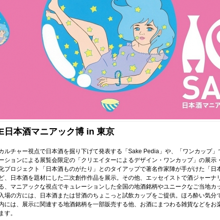
AKE日本酒マニアック博 in 東京
ルチャー視点で日本酒を掘り下げて発表する「Sake Pedia」や、「ワンカップ
ーションによる展覧会限定の「クリエイターによるデザイン・ワンカップ」の展示
化プロジェクト「日本酒ものがたり」とのタイアップで著名作家陣が手がけた「日
ど、日本酒を題材にした二次創作作品を展示。その他、エッセイストで酒ジャーナ
る、マニアックな視点でキュレーションした全国の地酒銘柄やユニークなご当地カ
入場の方には、日本酒または甘酒のちょこっと試飲カップをご提供。ほろ酔い気分
内には、展示に関連する地酒銘柄を一部販売する他、お酒にまつわる雑貨などをお
ます。