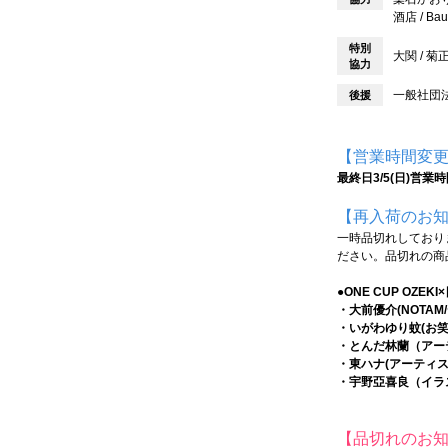
酒店 / Bau
特別
大関 / 
協力
一般社団法人
後援
【営業時間変
最終日3/5(日)営業
【再入荷のお
一時品切れしており
ださい。品切れの商品
●ONE CUP O
・大前優介(NOTAM
・いがわゆり蚊(お笑
・とんだ林蘭（アー
・東ハナ(アーティス
・宇野亞喜良（イラ
【品切れのお