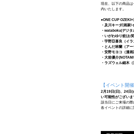
現在、以下の商品は
内いたします。
●ONE CUP O
・及川キーダ(画家/
・wataboku(デ
・いがわゆり蚊(お笑
・宇野亞喜良（イラ
・とんだ林蘭（アー
・安野モヨコ（漫画
・大前優介(NOTAM
・ラズウェル細木（
【イベント開
2月19日(日)、2
い可能性がございま
該当日にご来場の際
各イベントの詳細に関