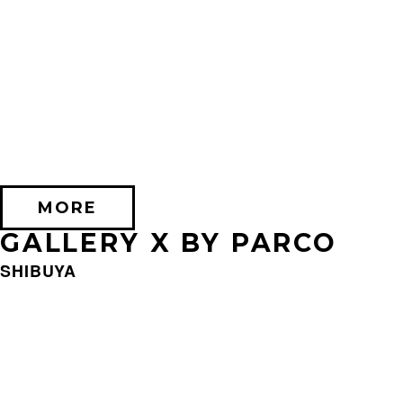
2026/09/11 (金) － 2026/09/28 (月)
不思議なセロル展 created by 髙橋海人
PARCO MUSEUM TOKYO
MORE
GALLERY X BY PARCO
SHIBUYA