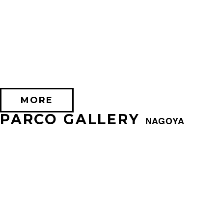
2026/07/24 (金) － 2026/08/17 (月)
EXHIBITION OF SILENT HILL 2
PARCO FACTORY(IKEBUKURO)
MORE
PARCO GALLERY
NAGOYA