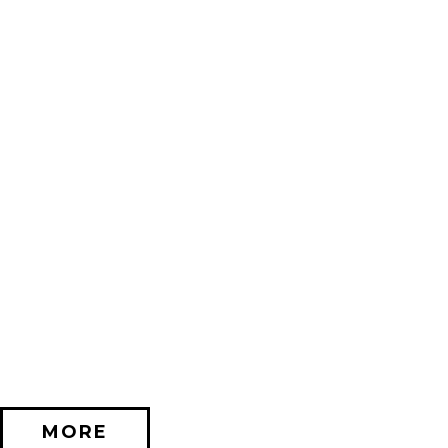
2026/11/20 (金) － 2026/12/06 (日)
不思議なセロル展 created by 髙橋海人 in 名古屋
PARCO GALLERY(NAGOYA)
MORE