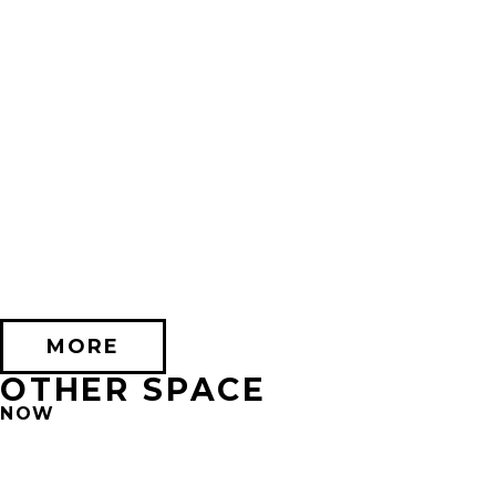
2026/10/17 (土) － 2026/11/08 (日)
不思議なセロル展 created by 髙橋海人 in 心斎橋
PARCO HALL(SHINSAIBASHI)
MORE
OTHER SPACE
NOW