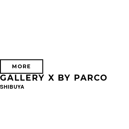
2026/09/11 (金) － 2026/09/28 (月)
不思議なセロル展 created by 髙橋海人
PARCO MUSEUM TOKYO
MORE
GALLERY X BY PARCO
SHIBUYA