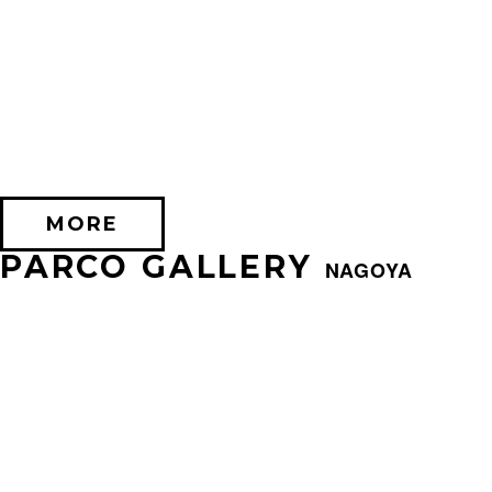
2026/07/24 (金) － 2026/08/17 (月)
EXHIBITION OF SILENT HILL 2
PARCO FACTORY(IKEBUKURO)
MORE
PARCO GALLERY
NAGOYA