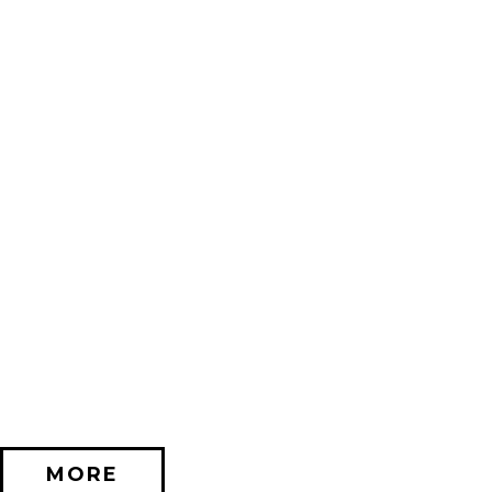
2026/11/20 (金) － 2026/12/06 (日)
不思議なセロル展 created by 髙橋海人 in 名古屋
PARCO GALLERY(NAGOYA)
MORE