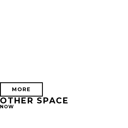
2026/10/17 (土) － 2026/11/08 (日)
不思議なセロル展 created by 髙橋海人 in 心斎橋
PARCO HALL(SHINSAIBASHI)
MORE
OTHER SPACE
NOW