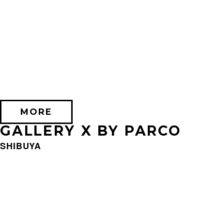
2026/09/11 (金) － 2026/09/28 (月)
不思議なセロル展 created by 髙橋海人
PARCO MUSEUM TOKYO
MORE
GALLERY X BY PARCO
SHIBUYA