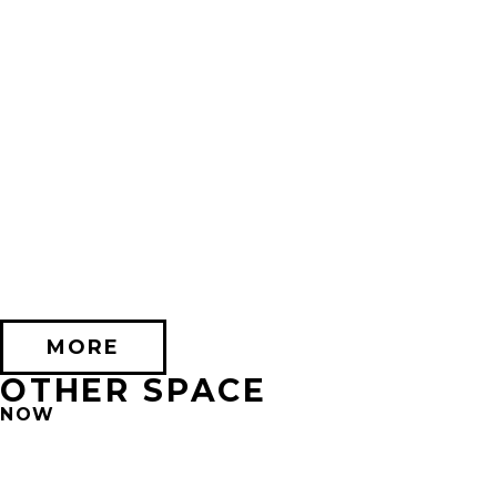
2026/10/17 (土) － 2026/11/08 (日)
不思議なセロル展 created by 髙橋海人 in 心斎橋
PARCO HALL(SHINSAIBASHI)
MORE
OTHER SPACE
NOW