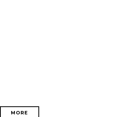
2026/11/20 (金) － 2026/12/06 (日)
不思議なセロル展 created by 髙橋海人 in 名古屋
PARCO GALLERY(NAGOYA)
MORE