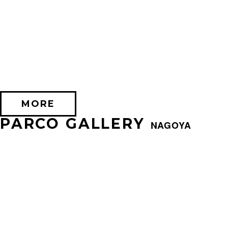
2026/07/24 (金) － 2026/08/17 (月)
EXHIBITION OF SILENT HILL 2
PARCO FACTORY(IKEBUKURO)
MORE
PARCO GALLERY
NAGOYA