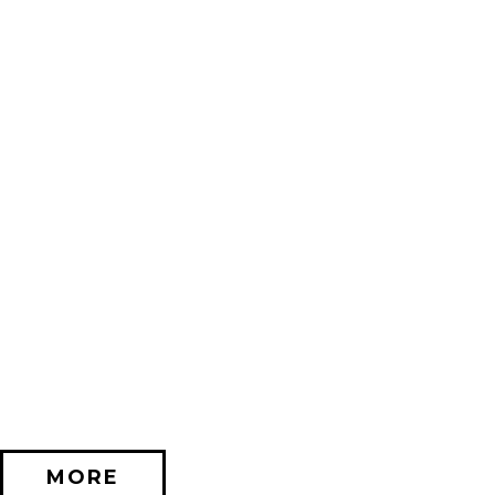
2026/11/20 (金) － 2026/12/06 (日)
不思議なセロル展 created by 髙橋海人 in 名古屋
PARCO GALLERY(NAGOYA)
MORE