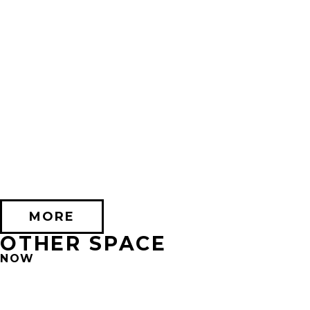
2026/10/17 (土) － 2026/11/08 (日)
不思議なセロル展 created by 髙橋海人 in 心斎橋
PARCO HALL(SHINSAIBASHI)
MORE
OTHER SPACE
NOW