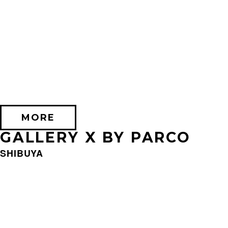
2026/09/11 (金) － 2026/09/28 (月)
不思議なセロル展 created by 髙橋海人
PARCO MUSEUM TOKYO
MORE
GALLERY X BY PARCO
SHIBUYA