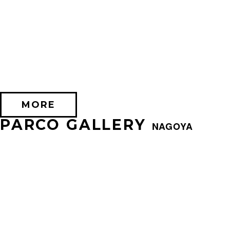
2026/07/24 (金) － 2026/08/17 (月)
EXHIBITION OF SILENT HILL 2
PARCO FACTORY(IKEBUKURO)
MORE
PARCO GALLERY
NAGOYA