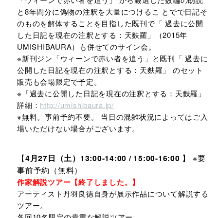
と8年間分に偽物の注釈を大量につけるこ とでで日記そ
のものを解体することを目指した既刊で「 過去に公開
した日記を現在の注釈とする：天麩羅」（2015年
UMISHIBAURA）も併せてのサイン会。
※新刊ジン「ウィーンで赤い者を追う」と既刊「 過去に
公開した日記を現在の注釈とする：天麩羅」 のセット
販売も会場限定で予定。
※「過去に公開した日記を現在の注釈とする：天麩羅」
詳細：
http://umishibaura.jp/
※無料。事前予約不要。 当日の混雑状況によってはご入
場いただけない場合がございます。
【
4月27日（土）13:00-14:00 / 15:00-16:00
】 ※要
事前予約（無料）
作家解説ツアー【終了しました。】
アーティスト丹羽良徳自身が展示作品について解説する
ツアー。
各回10名限定の貴重な解説ツアー。