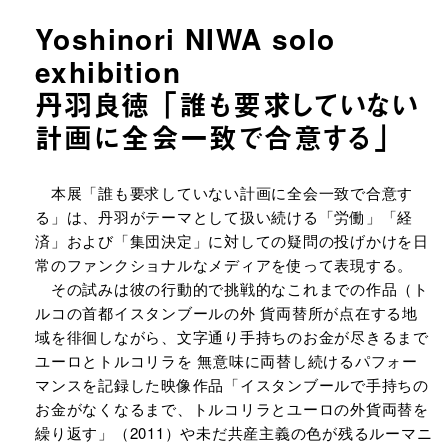
Yoshinori NIWA solo
exhibition
丹羽良徳 「誰も要求していない
計画に全会一致で合意する」
URLをコピーする
本展「誰も要求していない計画に全会一致で合意す
る」は、丹羽がテーマとして扱い続ける「労働」「経
済」および「集団決定」に対しての疑問の投げかけを日
常のファンクショナルなメディアを使って表現する。
その試みは彼の行動的で挑戦的なこれまでの作品（ト
ルコの首都イスタンブールの外 貨両替所が点在する地
域を徘徊しながら、文字通り手持ちのお金が尽きるまで
ユーロとトルコリラを 無意味に両替し続けるパフォー
マンスを記録した映像作品「イスタンブールで手持ちの
お金がなくなるまで、トルコリラとユーロの外貨両替を
繰り返す」（2011）や未だ共産主義の色が残るルーマニ