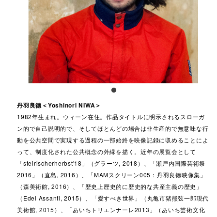
丹羽良徳＜Yoshinori NIWA＞
1982年生まれ。ウィーン在住。作品タイトルに明示されるスローガ
ン的で自己説明的で、そしてほとんどの場合は非生産的で無意味な行
動を公共空間で実現する過程の一部始終を映像記録に収めることによ
って、制度化された公共概念の外縁を描く。近年の展覧会として
「steirischerherbst'18」（グラーツ, 2018）、「瀬戸内国際芸術祭
2016」（直島, 2016）、「MAMスクリーン005：丹羽良徳映像集」
（森美術館, 2016）、「歴史上歴史的に歴史的な共産主義の歴史」
（Edel Assanti, 2015）、「愛すべき世界」（丸亀市猪熊弦一郎現代
美術館, 2015）、「あいちトリエンナーレ2013」（あいち芸術文化