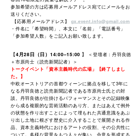
参加希望の方は応募用メールアドレス宛てにメールをお
送りください。
【応募用メールアドレス】
gx.event.info@gmail.com
・件名に「希望時間」、本文に「名前」「電話番号」
「参加希望人数」をご記入お願い致します。
【
4月28日（日）14:00–15:00
】
＜登壇者：丹羽良徳
＋市原尚士（読売新聞記者）＞
トークイベント「資本主義時代の広場」【終了しまし
た。】
中欧オーストリアの首都ウィーンに拠点を移して3年に
なる丹羽良徳と読売新聞記者である市原尚士氏との対
談。丹羽良徳が仕掛けるパフォーマンスとその記録映像
から成る複眼的な芸術活動のあり方、またはあえて例外
の状態を作り出すことによって埋もれた共通意識をあぶ
り出し土地に根ざす歴史に介入することで展開される作
品、資本主義時代におけるアートの役割、その公共性に
ついて。多様な背景をもつ人々が集い、合意を形成する