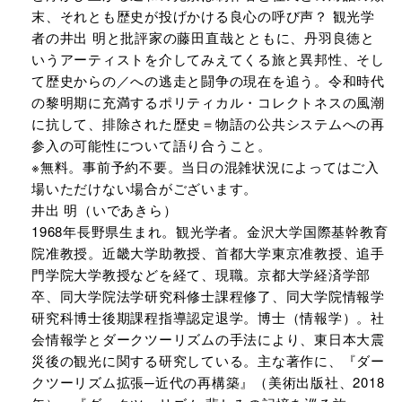
末、それとも歴史が投げかける良心の呼び声？ 観光学
者の井出 明と批評家の藤田直哉とともに、丹羽良徳と
いうアーティストを介してみえてくる旅と異邦性、そし
て歴史からの／への逃走と闘争の現在を追う。令和時代
の黎明期に充満するポリティカル・コレクトネスの風潮
に抗して、排除された歴史＝物語の公共システムへの再
参入の可能性について語り合うこと。
※無料。事前予約不要。当日の混雑状況によってはご入
場いただけない場合がございます。
井出 明（いであきら）
1968年長野県生まれ。観光学者。金沢大学国際基幹教育
院准教授。近畿大学助教授、首都大学東京准教授、追手
門学院大学教授などを経て、現職。京都大学経済学部
卒、同大学院法学研究科修士課程修了、同大学院情報学
研究科博士後期課程指導認定退学。博士（情報学）。社
会情報学とダークツーリズムの手法により、東日本大震
災後の観光に関する研究している。主な著作に、『ダー
クツーリズム拡張─近代の再構築』（美術出版社、2018