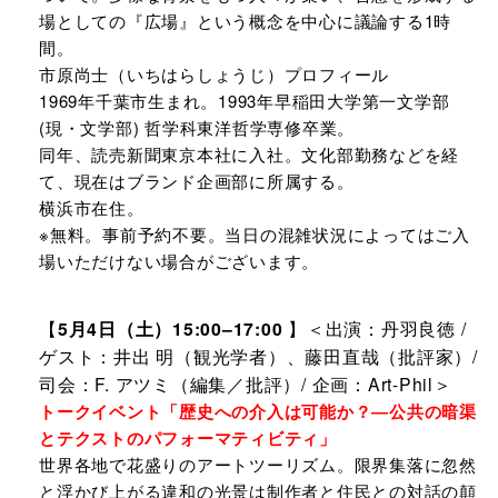
場としての『広場』という概念を中心に議論する1時
間。
市原尚士（いちはらしょうじ）プロフィール
1969年千葉市生まれ。1993年早稲田大学第一文学部
(現・文学部) 哲学科東洋哲学専修卒業。
同年、読売新聞東京本
社に入
社。文化部勤務などを経
て、現在はブランド企画部に所属する。
横浜市在住。
※無料。事前予約不要。当日の混雑状況によってはご入
場いただけない場合がございます。
【
5月4日（土）15:00–17:00
】＜出演：丹羽良徳 /
ゲスト：井出 明（観光学者）、藤田直哉（批評家）/
司会：F. アツミ（編集／批評）/ 企画：Art-Phil＞
トークイベント
「歴史への介入は可能か？―公共の暗渠
とテクストのパフォーマティビティ」
世界各地で花盛りのアートツーリズム。限界集落に忽然
と浮かび上がる違和の光景は制作者と住民との対話の顛