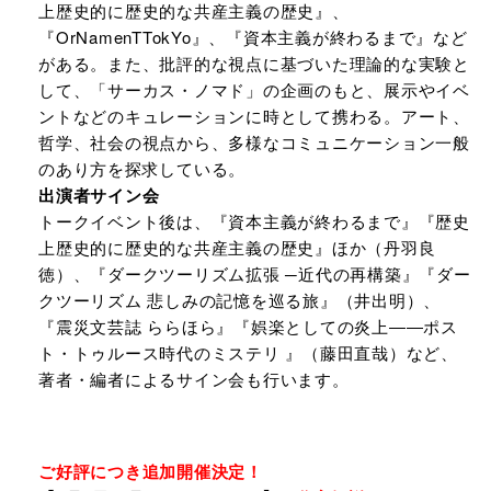
上歴史的に歴史的な共産主義の歴史』、
『OrNamenTTokYo』、『資本主義が終わるまで』など
がある。また、批評的な視点に基づいた理論的な実験と
して、「サーカス・ノマド」の企画のもと、展示やイベ
ントなどのキュレーションに時として携わる。アート、
哲学、社会の視点から、多様なコミュニケーション一般
のあり方を探求している。
出演者サイン会
トークイベント後は、『資本主義が終わるまで』『歴史
上歴史的に歴史的な共産主義の歴史』ほか（丹羽良
徳）、『ダークツーリズム拡張 ─近代の再構築』『ダー
クツーリズム 悲しみの記憶を巡る旅』（井出明）、
『震災文芸誌 ららほら』『娯楽としての炎上――ポス
ト・トゥルース時代のミステリ 』（藤田直哉）など、
著者・編者によるサイン会も行います。
ご好評につき追加開催決定！