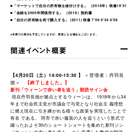
■「マーケットで自分の所有物を値付けする」 （2018年）映像19’51
■「金銭を2000年間借用する」 （2019）契約書
■「自分の所有物を街で購入する」 (2011) 映像 7’06 9’34 6’06
※本展での展示を予定していますが、変更となる場合もございます。
関連イベント概要
【4月20日（土）14:00-15:30 】
＜登壇者：丹羽良
徳＞
【終了しました。】
新刊「ウィーンで赤い者を追う」朗読サイン会
現在丹羽良徳が拠点とするウィーンは、 1918年から34
年まで社会民主党が市議会で与党となり社会主 義理想
に燃え現在に引き継がれる様々な政策を実現したことで
有名 である。 同市で赤い服装の人を追うという形式で
綴ったおよそ30のショー トショートを集めた新刊ジン
「ウィーンで赤い者を追う」 から厳選した数編の朗読