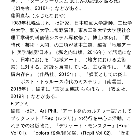
年）、『ダークツーリズム 悲しみの記憶を巡る旅』
（幻冬舎、2018年）などがある。
藤田直哉（ふじたなおや）
1983年札幌生まれ。批評家。日本映画大学講師。二松学
舎大学、和光大学非常勤講師。東京工業大学大学院社会
理工学研究科価値システム専攻修了。博士(学術)。「同
時代・芸術・人間」の三項が基本主題。編著『地域アー
ト 美学/制度/日本』（堀之内出版、2016年）で話題にな
り、日本における「地域アート」（地方における芸術
祭）に対する、評論を展開している。主な著作に、『虚
構内存在』（作品社、2013年）、『娯楽としての炎上
――ポスト・トゥルース時代のミステリ』（南雲堂、
2018年）、編著に『震災文芸誌 ららほら 』（響文社、
2019年）などがある。
F.アツミ
編集・批評、Art-Phil。“アート発のカルチャー誌”として
ブックレット「Repli(ルプリ)」の発行を中心に活動。こ
れまでの出版物に、『デリケート・モンスター』(Repli
Vol.01)、『colors 桜色/緑光浴』(Repli Vol.02)、『歴史