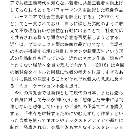
アで共産主義時代を知らない若者に共産主義者を胴上げ
してもらおうとするパフォーマンスを記録した映像作品
「ルーマニアで社会主義者を胴上げする」（2010）な
ど）でも一貫されており、自らに課した労働のように敢
えて不条理な行いや無益な行動に出ることで、社会で広
く共有される様々な通念や合意を再更新しようとする。
近年は、プロジェクト型の映像作品だけでなく、言語そ
のものが機能する場に注目しネオンや新聞広告という形
式の作品制作も行っている。近作のネオン作品「誰も行
きたくない場所へ全員で意志で向かう」（2016）は今回
の展覧会タイトルと同様に他者の考えを忖度しすぎるあ
まりに集団の決定することがそれぞれ個人の意思に反す
るコミュニケーション不全を扱う。
今回の展覧会では新作として現代の日本、または恐ら
く自身に対して丹羽が問いかける「想像した未来には到
達しないと想像している」や「会社の予算でゴミを購入
する」「生存を維持するためにやむえず行う作業」とい
った言葉を使ってネオンやミックスドメディアが新たに
制作、発表される。会場全体も大きなインスタレーショ