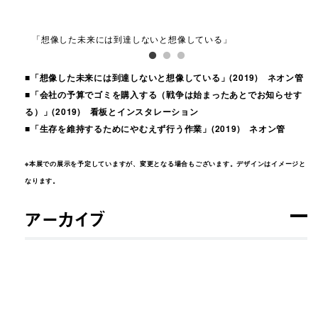
「想像した未来には到達しないと想像している」
「
す
■「想像した未来には到達しないと想像している」(2019) ネオン管
■「会社の予算でゴミを購入する（戦争は始まったあとでお知らせす
る）」(2019) 看板とインスタレーション
■「生存を維持するためにやむえず行う作業」(2019) ネオン管
※本展での展示を予定していますが、変更となる場合もございます。デザインはイメージと
なります。
アーカイブ