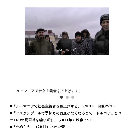
「ルーマニアで社会主義者を胴上げする」
「
ユ
■「ルーマニアで社会主義者を胴上げする」（2010）映像25’26
■「イスタンブールで手持ちのお金がなくなるまで、トルコリラとユ
ーロの外貨両替を繰り返す」 (2011年）映像 25’11
■「ためらう」（2011）ネオン管