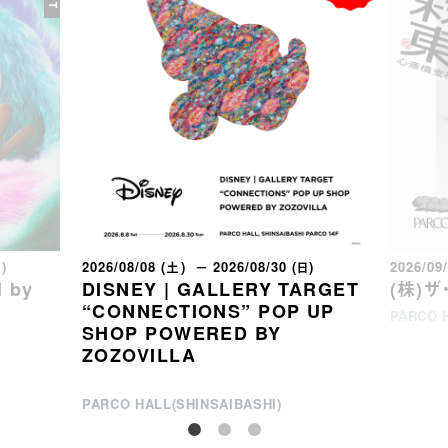
日)
2026/08/08 (土) － 2026/08/30 (日)
2026/09
 by
DISNEY | GALLERY TARGET
(株)
“CONNECTIONS” POP UP
PARCO H
SHOP POWERED BY
ZOZOVILLA
PARCO HALL(SHINSAIBASHI)