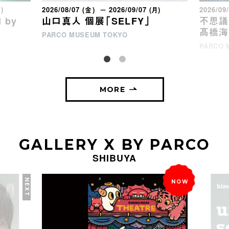
月)
2026/08/07 (金) － 2026/09/07 (月)
2026/09
 by
山口真人 個展「SELFY」
不思議な
髙橋海
PARCO MUSEUM TOKYO
PARCO 
MORE
GALLERY X BY PARCO
SHIBUYA