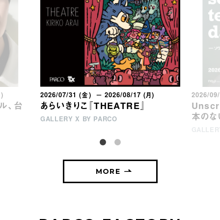
月)
2026/07/31 (金) － 2026/08/17 (月)
2026/09
ウル、台
あらいきりこ『THEATRE』
Unsc
本のな
GALLERY X BY PARCO
GALLER
MORE