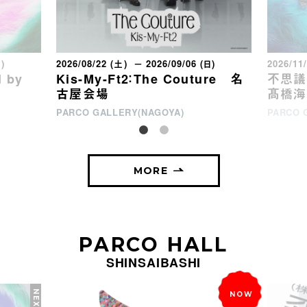
日)
2026/08/22 (土) － 2026/09/06 (日)
2026/11
 by
Kis-My-Ft2：The Couture 名
不思議な
古屋会場
髙橋海
PARCO GALLERY(NAGOYA)
PARCO 
MORE
PARCO HALL
SHINSAIBASHI