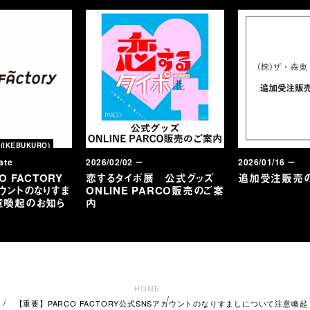
(IKEBUKURO)
ate
2026/02/02 －
2026/01/16 －
O FACTORY
恋するタイポ展 公式グッズ
追加受注販売
ウントのなりすま
ONLINE PARCO販売のご案
意喚起のお知ら
内
HOME
【重要】PARCO FACTORY公式SNSアカウントのなりすましについて注意喚起