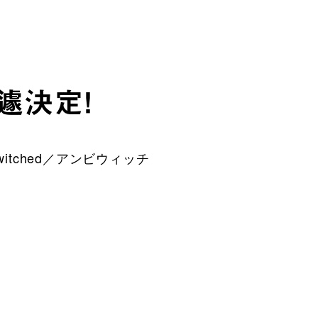
遽決定！
tched／アンビウィッチ
。