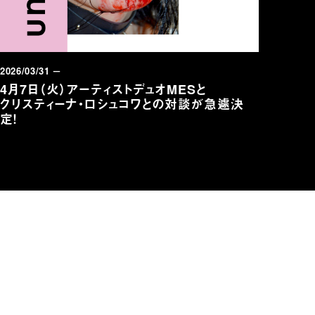
2026/03/31 －
2025/
4月7日（火）アーティストデュオMESと
Yut
クリスティーナ・ロシュコワとの対談が急遽決
with
定！
展覧
ON