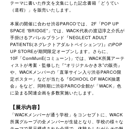
テーマに書いた作文を文集にした記念書籍「どうてい
（道程）」を販売いたします。
本展の開催に合わせ渋谷PARCOでは、 2F「POP UP
SPACE “BRIDGE”」では、WACK代表の渡辺淳之介氏が
手掛けるアパレルブランド『NEGLECT ADULT
PATiENTS(ネグレクトアダルトペイシェンツ)』のPOP
UP STOREが期間限定オープンします。さらに、
10F「ComMunE(コミューン)」では、WACK所属アーテ
ィストが考案・監修した『“オリジナルかき氷”の販売』
や、WACKメンバーの「直筆サイン入り渋谷PARCO限
定ポスター」などが当たる『SCHOOL OF WACK抽選
会』をなど、同時期に渋谷PARCO全館が「WACK」色
に染まる関連企画を多数実施いたします。
【展示内容】
「WACKメンバーが通う学校」をコンセプトに、WACK
所属グループの全メンバーが生徒となり、学校の様々な
テーマで展示構成された会場で、体験をしながらその魅