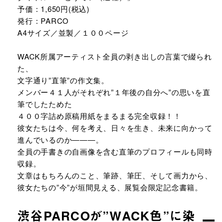
予価：1,650円(税込)
発行：PARCO
A4サイズ／並製／１００ページ
WACK所属アーティスト全員の剥き出しの言葉で綴られ
た、
文字通り”直筆”の作文集。
メンバー４１人がそれぞれ”１年後の自分へ”の思いを直
筆でしたためた
４００字詰め原稿用紙をまるまる完全収録！！
彼女たちは今、何を考え、日々を生き、未来に向かって
進んでいるのか―――。
全員の手書きの自画像を含む直筆のプロフィールも同時
収録。
文章はもちろんのこと、筆跡、筆圧、そして画力から、
彼女たちの”今”が垣間見える、展覧会限定記念書籍。
渋谷PARCOが”WACK色”に染