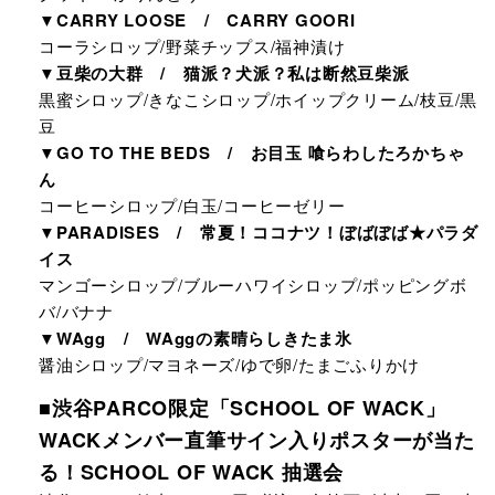
▼CARRY LOOSE / CARRY GOORI
コーラシロップ/野菜チップス/福神漬け
▼豆柴の大群 / 猫派？犬派？私は断然豆柴派
黒蜜シロップ/きなこシロップ/ホイップクリーム/枝豆/黒
豆
▼GO TO THE BEDS / お目玉 喰らわしたろかちゃ
ん
コーヒーシロップ/白玉/コーヒーゼリー
▼PARADISES / 常夏！ココナツ！ぼばぼば★パラダ
イス
マンゴーシロップ/ブルーハワイシロップ/ポッピングボ
バ/バナナ
▼WAgg / WAggの素晴らしきたま氷
醤油シロップ/マヨネーズ/ゆで卵/たまごふりかけ
■渋谷PARCO限定「SCHOOL OF WACK」
WACKメンバー直筆サイン入りポスターが当た
る！SCHOOL OF WACK 抽選会