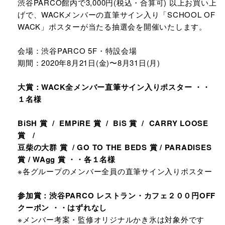
渋谷PARCO館内で3,000円(税込・合算可) 以上お買い上
げで、WACKメンバーの直筆サイン入り「SCHOOL OF
WACK」ポスターが当たる抽選会を開催いたします。
会場：渋谷PARCO 5F・特設会場
期間：2020年8月21日(金)〜8月31日(月)
大賞：WACK全メンバー直筆サイン入りポスター ・・
１名様
BiSH 賞 / EMPiRE 賞 / BiS 賞 / CARRY LOOSE
賞 /
豆柴の大群 賞 / GO TO THE BEDS 賞 / PARADISES
賞 / WAgg 賞 ・・各１名様
※各グループのメンバー全員の直筆サイン入りポスター
参加賞：渋谷PARCO レストラン・カフェ２００円OFF
クーポン ・・はずれなし
※メンバー考案・監修オリジナルかき氷は対象外です