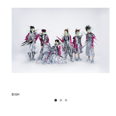
BiSH
EM