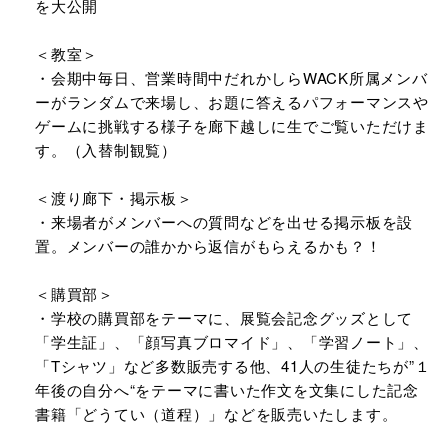
を大公開
＜教室＞
・会期中毎日、営業時間中だれかしらWACK所属メンバ
ーがランダムで来場し、お題に答えるパフォーマンスや
ゲームに挑戦する様子を廊下越しに生でご覧いただけま
す。（入替制観覧）
＜渡り廊下・掲示板＞
・来場者がメンバーへの質問などを出せる掲示板を設
置。メンバーの誰かから返信がもらえるかも？！
＜購買部＞
・学校の購買部をテーマに、展覧会記念グッズとして
「学生証」、「顔写真ブロマイド」、「学習ノート」、
「Tシャツ」など多数販売する他、41人の生徒たちが”１
年後の自分へ“をテーマに書いた作文を文集にした記念
書籍「どうてい（道程）」などを販売いたします。