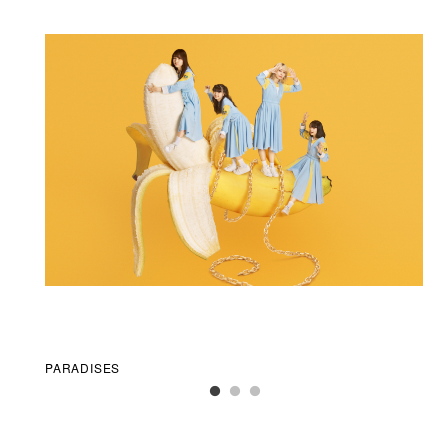
PARADISES
WA