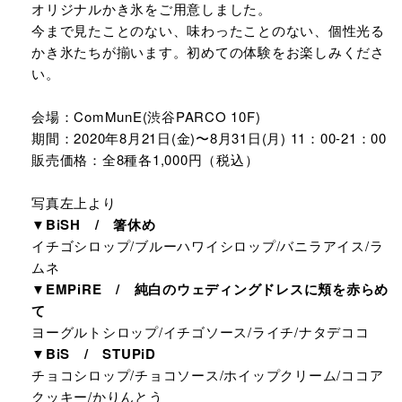
オリジナルかき氷をご用意しました。
今まで見たことのない、味わったことのない、個性光る
かき氷たちが揃います。初めての体験をお楽しみくださ
い。
会場：ComMunE(渋谷PARCO 10F)
期間：2020年8月21日(金)〜8月31日(月) 11：00-21：00
販売価格：全8種各1,000円（税込）
写真左上より
▼BiSH / 箸休め
イチゴシロップ/ブルーハワイシロップ/バニラアイス/ラ
ムネ
▼EMPiRE / 純白のウェディングドレスに頬を赤らめ
て
ヨーグルトシロップ/イチゴソース/ライチ/ナタデココ
▼BiS / STUPiD
チョコシロップ/チョコソース/ホイップクリーム/ココア
クッキー/かりんとう