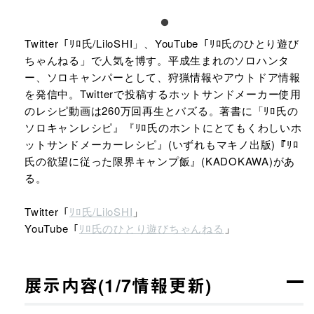
Twitter「ﾘﾛ氏/LiloSHI」、YouTube「ﾘﾛ氏のひとり遊び
ちゃんねる」で人気を博す。平成生まれのソロハンタ
ー、ソロキャンパーとして、狩猟情報やアウトドア情報
を発信中。Twitterで投稿するホットサンドメーカー使用
のレシピ動画は260万回再生とバズる。著書に「ﾘﾛ氏の
ソロキャンレシピ』『ﾘﾛ氏のホントにとてもくわしいホ
ットサンドメーカーレシピ』(いずれもマキノ出版)『ﾘﾛ
氏の欲望に従った限界キャンプ飯』(KADOKAWA)があ
る。
Twitter「
ﾘﾛ氏/LiloSHI
」
YouTube「
ﾘﾛ氏のひとり遊びちゃんねる
」
展示内容(1/7情報更新)