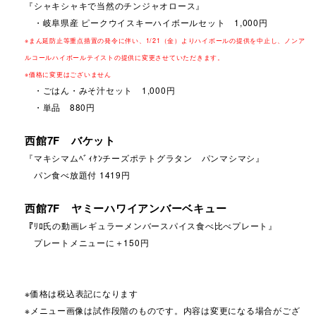
『シャキシャキで当然のチンジャオロース』
・岐阜県産 ピークウイスキーハイボールセット 1,000円
※まん延防止等重点措置の発令に伴い、1/21（金）よりハイボールの提供を中止し、ノンア
ルコールハイボールテイストの提供に変更させていただきます。
※価格に変更はございません
・ごはん・みそ汁セット 1,000円
・単品 880円
西館7F バケット
『マキシマムﾍﾞｨｹﾝチーズポテトグラタン パンマシマシ』
パン食べ放題付 1419円
西館7F ヤミーハワイアンバーベキュー
『ﾘﾛ氏の動画レギュラーメンバースパイス食べ比べプレート』
プレートメニューに＋150円
※価格は税込表記になります
※メニュー画像は試作段階のものです。内容は変更になる場合がござ