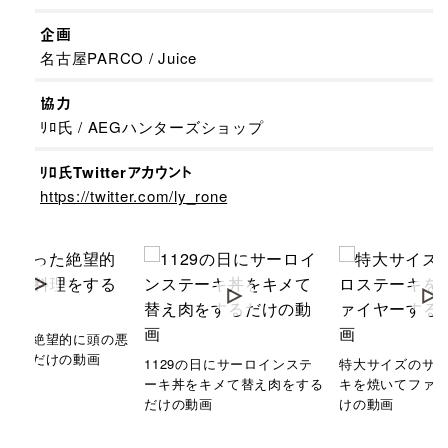
企画
名古屋PARCO / Juice
協力
ﾘﾛ氏 / AEGハンターズショップ
ﾘﾛ氏Twitterアカウント
https://twitter.com/ly_rone
従った絶望的に頭の悪
をするだけの動画
1129の日にサーロインステ
特大サイズのサ
ーキ丼をキメて替え肉をする
キを焼いてファ
だけの動画
けの動画