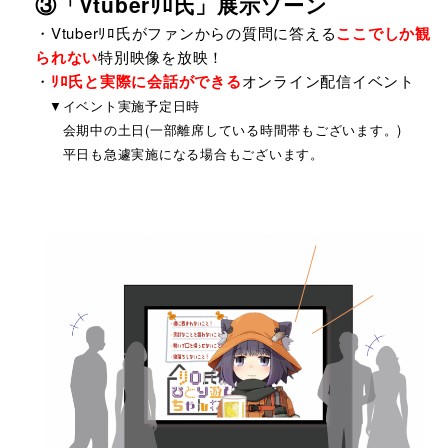
③「Vtuberﾘﾛ氏」展示ゾーン
・Vtuberﾘﾛ氏がファンからの質問に答える
ここでしか観
られない
特別映像を放映！
・
ﾘﾛ氏と実際に会話ができる
オンライン配信イベント
▼イベント実施予定日時
会期中の土日(一部離席している時間帯もございます。)
平日も急遽実施になる場合もございます。