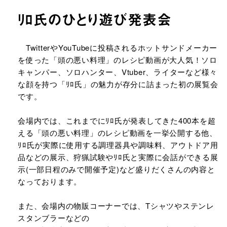
ﾘﾛ氏のひとり遊び発表会
URLをコピーする
TwitterやYouTubeに投稿されるホットサンドメーカー
を使った「頭の悪い料理」のレシピ動画が大人気！ソロ
キャンパー、ソロハンター、Vtuber、ライターなど様々
な顔を持つ「ﾘﾛ氏」の魅力が存分に詰まった初の展覧会
です。
会場内では、これまでにﾘﾛ氏が発表してきた400本を超
える「頭の悪い料理」のレシピ動画を一挙公開する他、
ﾘﾛ氏が実際に使用する調理器具や調味料、アウトドア用
品などの展示、狩猟試験やﾘﾛ氏と実際に会話ができる展
示(一部日程のみで開催予定)など盛りだくさんの内容と
なっております。
また、会場内の物販コーナーでは、Tシャツやステンレ
スタンブラーなどの