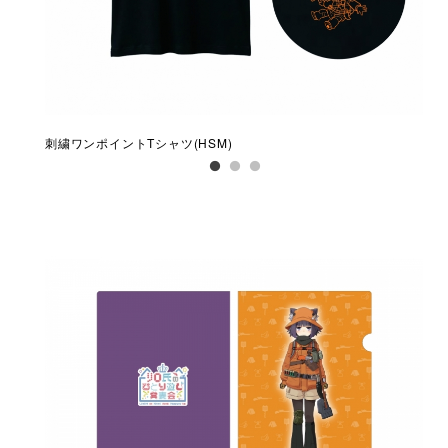
刺繍ワンポイントTシャツ(HSM)
刺繍