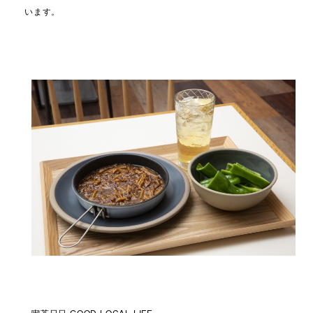
います。
喫茶日日 GOOD LOCAL LIFE
バ