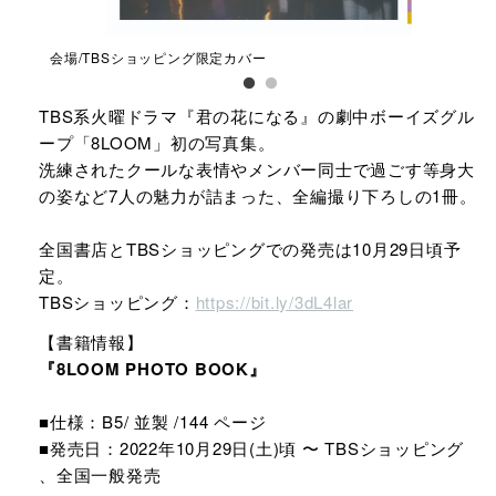
会場/TBSショッピング限定カバー
通
TBS系火曜ドラマ『君の花になる』の劇中ボーイズグル
ープ「8LOOM」初の写真集。​
洗練されたクールな表情やメンバー同士で過ごす等身大
の姿など7人の魅力が詰まった、​全編撮り下ろしの1冊。
全国書店とTBSショッピングでの発売は10月29日頃予
定。​
TBSショッピング：
https://bit.ly/3dL4lar​
【書籍情報】​
『8LOOM PHOTO BOOK』 ​
■仕様：B5/ 並製 /144 ページ​
■発売日​：2022年10月29日(土)頃 〜 ​TBSショッピング​
、全国一般発売​