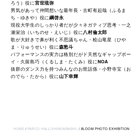
ろう）役に
宮世琉弥
男気があって仲間想いな最年長・古町有起哉（ふるま
ち・ゆきや）役に
綱啓永
現役大学生のしっかり者だが少々ネガティブ思考・一之
瀬栄治（いちのせ・えいじ）役に
八村倫太郎
歌が大好きで鼻が利く不思議ちゃん・桧山竜星（ひや
ま・りゅうせい）役に
森愁斗
パフォーマンスの実力は格別だがド天然なギャップボー
イ・久留島巧（くるしま・たくみ）役に
NOA
抜群のダンス力を持つみんなのお世話係・小野寺宝（お
のでら・たから）役に
山下幸輝​
HOME
PARCO HALL(SHINSAIBASHI)
8LOOM PHOTO EXHIBITION​