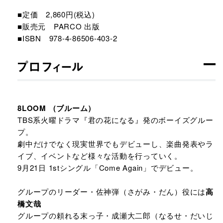
■定価 2,860円(税込)​
■販売元 PARCO 出版​
■ISBN 978-4-86506-403-2​
プロフィール
8LOOM （ブルーム）​
TBS系火曜ドラマ『君の花になる』発のボーイズグルー
プ。​
劇中だけでなく現実世界でもデビューし、楽曲発表やラ
イブ、イベントなど様々な活動を行っていく。​
9月21日 1stシングル「Come Again」でデビュー。​
グループのリーダー・佐神弾（さがみ・だん）役には
高
橋文哉
グループの頼れる末っ子・成瀬大二郎（なるせ・だいじ