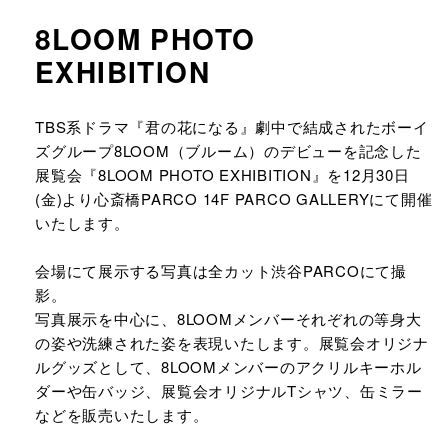
8LOOM PHOTO
EXHIBITION​
URLをコピーする
TBS系ドラマ『君の花になる』​劇中で結成されたボーイ
ズグループ8LOOM（ブルーム）のデビューを記念した
展覧会『8LOOM PHOTO EXHIBITION』を12月30日
(金)より心斎橋PARCO 14F PARCO GALLERY​にて開催
いたします。
会場にて展示する写真は全カット渋谷PARCOにて撮
影。​
写真展示を中心に、8LOOMメンバーそれぞれの等身大
の姿や洗練された姿を表現​いたします。展覧会オリジナ
ルグッズとして、8LOOMメンバーのアクリルキーホル
ダーや缶バッジ、展覧会オリジナルTシャツ、缶ミラー
などを販売いたします。