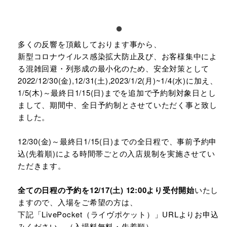
多くの反響を頂戴しております事から、
新型コロナウイルス感染拡大防止及び、お客様集中によ
る混雑回避・列形成の最小化のため、安全対策として
2022/12/30(金),12/31(土),2023/1/2(月)~1/4(水)に加え、
1/5(木)～最終日1/15(日)までを追加で予約制対象日とし
まして、期間中、全日予約制とさせていただく事と致し
ました。
12/30(金)～最終日1/15(日)までの全日程で、事前予約申
込(先着順)による時間帯ごとの入店規制を実施させてい
ただきます。
全ての日程の予約を12/17(土) 12:00より受付開始
いたし
ますので、入場をご希望の方は、
下記「LivePocket（ライヴポケット）」URLよりお申込
みください。（入場料無料・先着順）