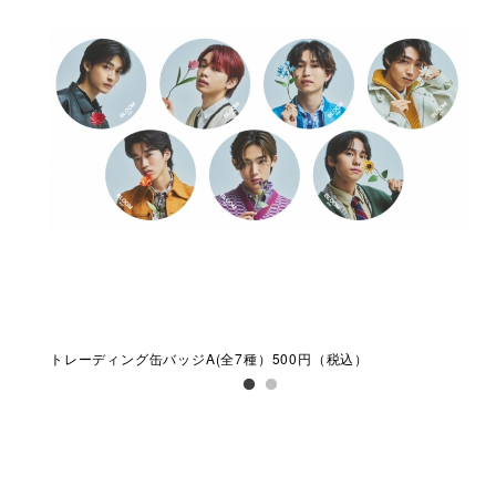
トレーディング缶バッジA(全7種）500円（税込）​
トレ