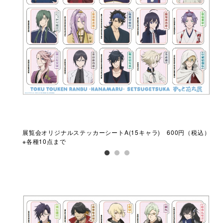
（税
展覧会オリジナルステッカーシートA(15キャラ) 600円（税込）
展覧
※各種10点まで
※各