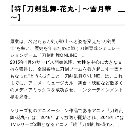
【特「刀剣乱舞-花丸-」～雪月華
～】​
原案は、名だたる刀剣が戦士へと姿を変えた“刀剣男
士”を率い、歴史を守るために戦う刀剣育成シミュレー
ションゲーム「刀剣乱舞ONLINE」。​
2015年1月のサービス開始以降、女性を中心に大きな支
持を獲得し、全国各地に刀剣ブームを巻き起こす一因と
もなった“とうらぶ” こと「刀剣乱舞ONLINE」は、これ
までに、アニメ・ミュージカル・舞台・映画など数多く
のメディアミックスを成功させ、エンターテインメント
界を席巻。​
シリーズ初のアニメーション作品であるアニメ『刀剣乱
舞-花丸-』は、2016年より放送が開始され、2018年には
TVシリーズ2期となるアニメ「続『刀剣乱舞-花丸-』」