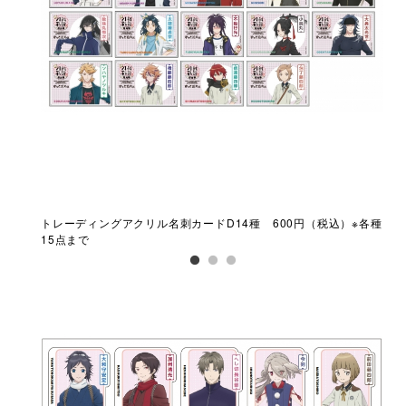
）※各種
トレーディングアクリル名刺カードD14種 600円（税込）※各種
トレ
15点まで
15