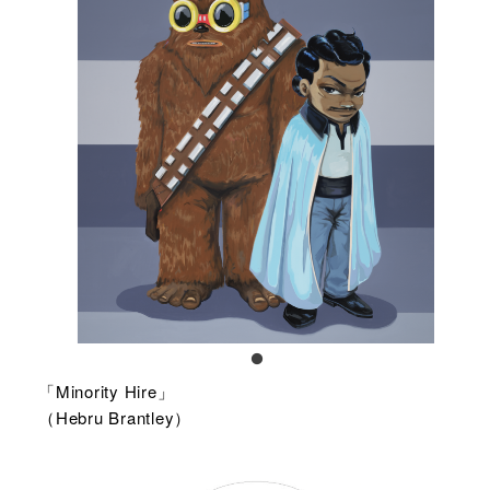
「Minority Hire」
（Hebru Brantley）