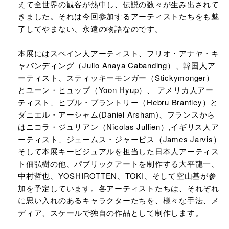
えて全世界の観客が熱中し、伝説の数々が生み出されて
きました。それは今回参加するアーティストたちをも魅
了してやまない、永遠の物語なのです。
本展にはスペイン人アーティスト、フリオ・アナヤ・キ
ャバンディング（Julio Anaya Cabanding）、韓国人ア
ーティスト、スティッキーモンガー（Stickymonger）
とユーン・ヒュップ（Yoon Hyup）、 アメリカ人アー
ティスト、ヒブル・ブラントリー（Hebru Brantley）と
ダニエル・アーシャム(Daniel Arsham)、フランスから
はニコラ・ジュリアン（Nicolas Jullien）,イギリス人ア
ーティスト、ジェームス・ジャービス（James Jarvis）
そして本展キービジュアルを担当した日本人アーティス
ト佃弘樹の他、パブリックアートを制作する大平龍一、
中村哲也、YOSHIROTTEN、TOKI、そして空山基が参
加を予定しています。各アーティストたちは、それぞれ
に思い入れのあるキャラクターたちを、様々な手法、メ
ディア、スケールで独自の作品として制作します。