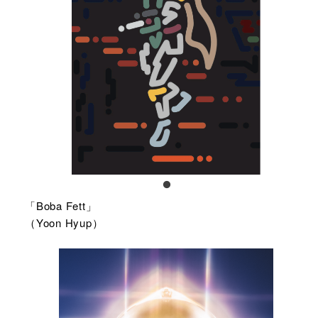
「Boba Fett」
（Yoon Hyup）