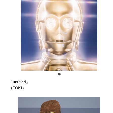
「untitled」
（TOKI）