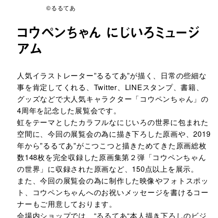
©るるてあ
コウペンちゃん にじいろミュージ
アム
URLをコピーする
人気イラストレーター”るるてあ”が描く、日常の些細な
事を肯定してくれる、Twitter、LINEスタンプ、書籍、
グッズなどで大人気キャラクター「コウペンちゃん」の
4周年を記念した展覧会です。
虹をテーマとしたカラフルなにじいろの世界に包まれた
空間に、今回の展覧会の為に描き下ろした原画や、2019
年から”るるてあ”がこつこつと描きためてきた原画総枚
数148枚を完全収録した原画集第２弾「コウペンちゃん
の世界」に収録された原画など、150点以上を展示。
また、今回の展覧会の為に制作した映像やフォトスポッ
ト、コウペンちゃんへのお祝いメッセージを書けるコー
ナーもご用意しております。
会場内ショップでは、“るるてあ“本人描き下ろしのビジ