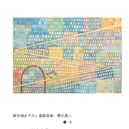
新作描き下ろし複製原画 夢の底へ
新