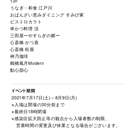
13F
うなぎ・和食 江戸川
おばんざい恵みダイニング すみび家
ビストロカラト
串かつ料理 活
三田屋ーやすらぎの郷ー
心斎橋 かつ喜
心斎橋 松屋
神乃珈琲
鶴橋風月Modern
點心甜心
イベント期間
2021年7月17日(土)～8月9日(月)
※入場は閉場の30分前まで
※最終日18時閉場
※感染症拡大防止等の観点から入場者数の制限、
営業時間の変更及び休業となる場合がございます。