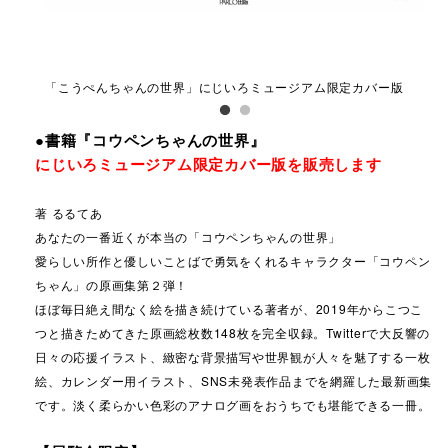
「こうぺんちゃんの世界」にじいろミュージアム限定カバー版
「
●書籍『コウペンちゃんの世界』
にじいろミュージアム限定カバー版を販売します
著 るるてあ
あなたの一番近くが本当の「コウペンちゃんの世界」
愛らしい所作と優しいことばで勇気をくれるキャラクター「コウペン
ちゃん」の原画集第２弾！
ほぼ毎日絶え間なく絵を描き続けている著者が、2019年からこつこ
つと描きためてきた
原画総枚数148枚を完全収録。Twitterで大反響の
日々の応援イラスト、緻密な背景描写や
世界観が人々を魅了する一枚
絵、カレンダー用イラスト、SNS未発表作品までを網羅した
最新画集
です。淡く柔らかい色彩のアナログ画をおうちでも堪能できる一冊。