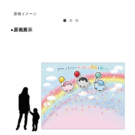
原画イメージ
原
●原画展示