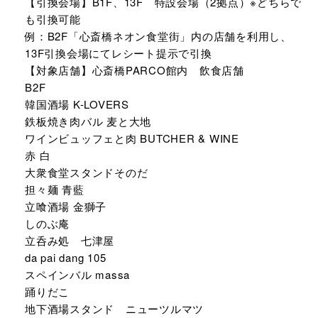
【引換会場】B1F、13F 特設会場（2拠点）※どちらで
も引換可能
例：B2F「心斎橋ネオン食堂街」内の店舗を利用し、
13F引換会場にてレシート提示で引換
【対象店舗】心斎橋PARCO館内 飲食店舗
B2F
韓国酒場 K-LOVERS
鉄板焼き肉バル 麦と大地
ワインビュッフェと肉 BUTCHER & WINE
赤 白
大衆食堂スタンドそのだ
担々麺 青藍
立喰酒場 金獅子
しのぶ庵
立呑み処 七津屋
da pai dang 105
スペインバル massa
踊りだこ
地下酒場スタンド ニューツルマツ