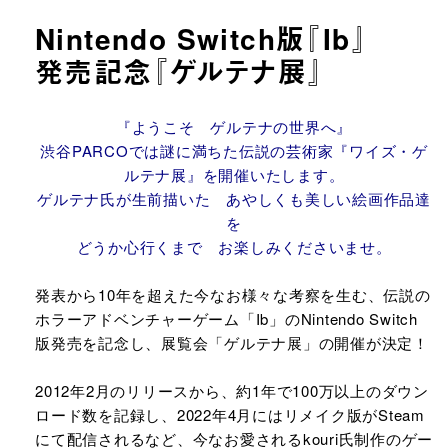
Nintendo Switch版『Ib』
発売記念​『ゲルテナ展』
URLをコピーする
『ようこそ ゲルテナの世界へ』
渋谷PARCOでは謎に満ちた伝説の芸術家『ワイズ・ゲ
ルテナ展』を開催いたします。
ゲルテナ氏が生前描いた あやしくも美しい絵画作品達
を
どうか心行くまで お楽しみくださいませ。
発表から10年を超えた今なお様々な考察を生む、伝説の
ホラーアドベンチャーゲーム「Ib」のNintendo Switch
版発売を記念し、展覧会「ゲルテナ展」の開催が決定！
2012年2月のリリースから、約1年で100万以上のダウン
ロード数を記録し、2022年4月にはリメイク版がSteam
にて配信されるなど、今なお愛されるkouri氏制作のゲー