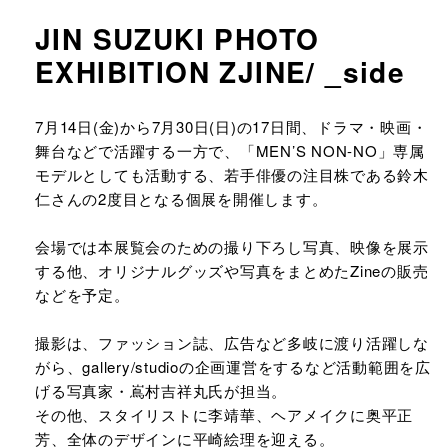
JIN SUZUKI PHOTO
EXHIBITION ZJINE/ _side
URLをコピーする
7月14日(金)から7月30日(日)の17日間、ドラマ・映画・
舞台などで活躍する一方で、「MEN’S NON-NO」専属
モデルとしても活動する、若手俳優の注目株である鈴木
仁さんの2度目となる個展を開催します。​
会場では本展覧会のための撮り下ろし写真、映像を展示
する他、オリジナルグッズや写真をまとめたZineの販売
などを予定。​
撮影は、ファッション誌、広告など多岐に渡り活躍しな
がら、gallery/studioの企画運営をするなど活動範囲を広
げる写真家・嶌村吉祥丸氏が担当。​
その他、スタイリストに李靖華、ヘアメイクに奥平正
芳、全体のデザインに平崎絵理を迎える。​