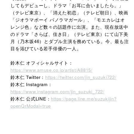
してもデビューし、ドラマ「お耳に合いましたら。」
（テレビ東京）、「消えた初恋」（テレビ朝日）、映画
「ジオラマボーイ パノラマガール」、「モエカレはオ
レンジ色」など数々の話題作に出演。また、現在放送中
のドラマ「さらば、佳き日」（テレビ東京）にて山下美
月（乃木坂46）とダブル主演を務めている。今、最も注
目を浴びている若手俳優の一人。
鈴木仁 オフィシャルサイト：
https://www.amuse.co.jp/artist/A8815/
鈴木仁 Twitter：
https://twitter.com/jin_suzuki722/​
鈴木仁 Instagram：
https://www.instagram.com/jin_suzuki_722/​
鈴木仁 公式LINE：
https://page.line.me/suzukijin?
openQrModal=true​