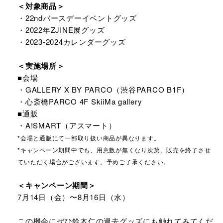
＜対象商品＞​
・22ndバースデーイベントグッズ​
・2022年ZJINE展グッズ​
・2023-2024カレンダーグッズ​
＜実施場所＞
■会場​
・GALLERY X BY PARCO（渋谷PARCO B1F）​
・心斎橋PARCO 4F SkiiMa gallery​
​■通販​
・A!SMART（アスマート）​
*会場と通販にて一部取り扱い商品が異なります。​
*キャンペーン期間中でも、用意数が無くなり次第、販売を終了させ
ていただく場合がございます。予めご了承ください。​
＜キャンペーン期間＞​
7月14日（金）〜8月16日（水）​
この機会にぜひ鈴木仁の過去グッズにも触れてみてくだ