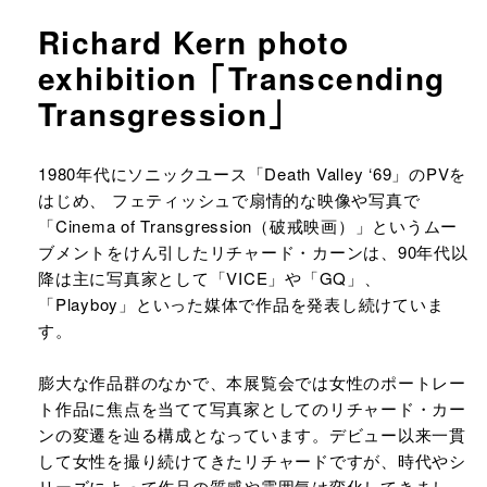
Richard Kern photo
exhibition 「Transcending
Transgression」
URLをコピーする
1980年代にソニックユース「Death Valley ‘69」のPVを
はじめ、 フェティッシュで扇情的な映像や写真で
「Cinema of Transgression（破戒映画）」というムー
ブメントをけん引したリチャード・カーンは、90年代以
降は主に写真家として「VICE」や「GQ」、
「Playboy」といった媒体で作品を発表し続けていま
す。​
膨大な作品群のなかで、本展覧会では女性のポートレー
ト作品に焦点を当てて写真家としてのリチャード・カー
ンの変遷を辿る構成となっています。デビュー以来一貫
して女性を撮り続けてきたリチャードですが、時代やシ
リーズによって作品の質感や雰囲気は変化してきまし