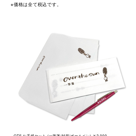
※価格は全て税込です。
100
OTS お手紙セット (一筆箋/封筒/ボールペン) ￥2,000
毎日