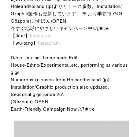
Holeandholland (jp)よりリリース多数。Installation/
Graphic製作も更新しています。25'より季節毎 GIG
Gözpom(ごずぽん)OPEN。
今すぐ地球にやさしいキャンペーン中///⟅✺⟇e
【ifax!】
Instagram
【wu-tang】
Instagram
DJset mixing -homemade Edit
House/Ethno/Experimental.etc, performing at various
gigs
Numerous releases from Holeandholland (jp).
Installation/Graphic production also updated.
Seasonal gigs since 25'.
(Gözpom) OPEN.
Earth-Friendly Campaign Now ///⟅✺⟇e