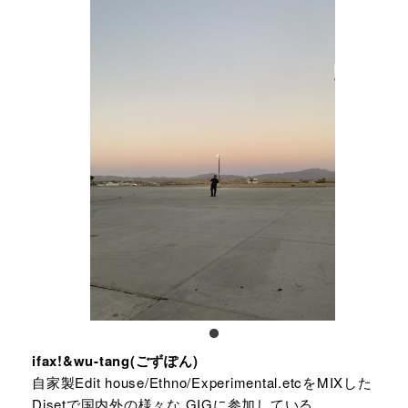
ifax!&wu-tang(ごずぽん)
自家製Edit house/Ethno/Experimental.etcをMIXした
Djsetで国内外の様々な GIGに参加している、