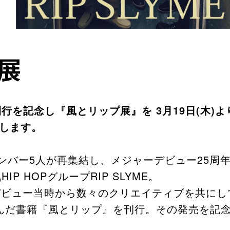
展
を記念し『風とリップ展』を 3月19日(木)より渋
たします。
ンバー5⼈が再集結し、メジャーデビュー25周
P HOPグループRIP SLYME。
⼈と、デビュー当時から数々のクリエイティブを共に
んだ書籍『⾵とリップ』を刊行。その発売を記念