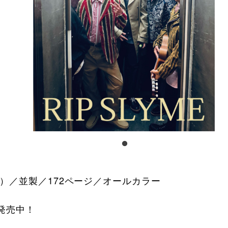
mm）／並製／172ページ／オールカラー​
発売中！