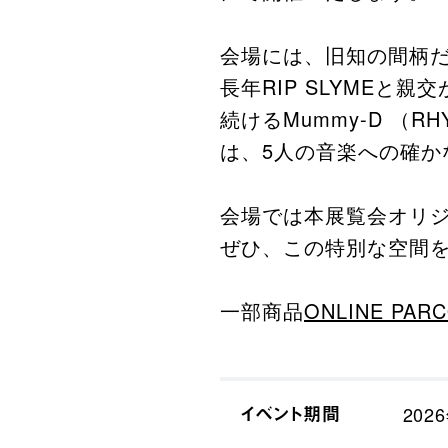
会場には、旧知の間柄
⻑年RIP SLYMEと
続けるMummy-D （
は、5⼈の⾳楽への確か
会場では本展覧会オリ
ぜひ、この特別な空間
一部商品
ONLINE PAR
イベント期間
202