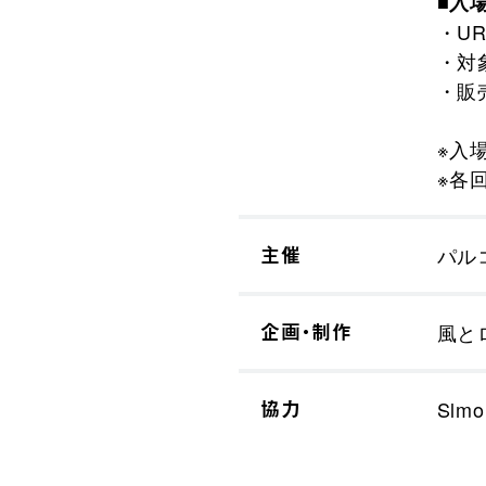
■入
・U
・対象
・販売
※入
※各
主催
パル
企画・制作
⾵と
協力
Slmo