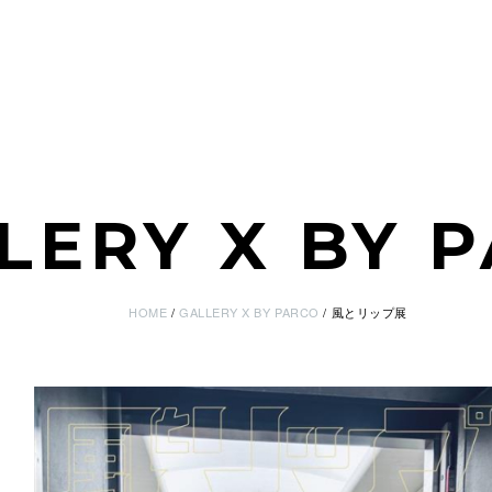
LERY X BY 
HOME
GALLERY X BY PARCO
風とリップ展