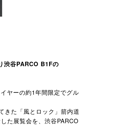
谷PARCO B1Fの
年イヤーの約1年間限定でグル
してきた「⾵とロック」箭内道
した展覧会を、渋⾕PARCO