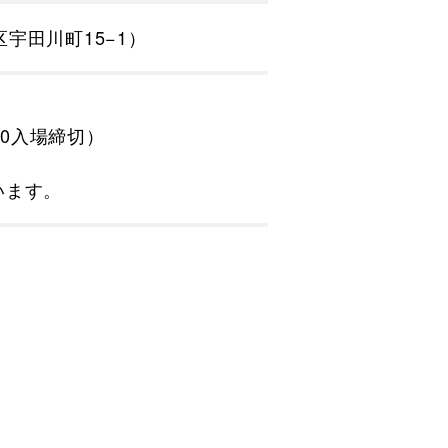
渋谷区宇田川町15−1）
:30入場締切）
います。