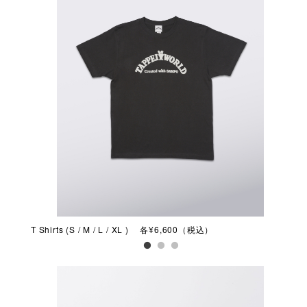
T Shirts (S / M / L / XL ) 各¥6,600（税込）
T S