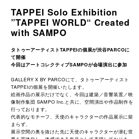
TAPPEI Solo Exhibition
”TAPPEI WORLD“ Created
with SAMPO
URLをコピーする
タトゥーアーティストTAPPEIの個展が渋谷PARCOに
て開催
今回はアートコレクティブSAMPOが会場演出に参加
GALLERY X BY PARCOにて、タトゥーアーティスト
TAPPEIの個展を開催いたします。
絵画作品の展示だけでなく、今回は建築／音響装置／映
像制作集団 SAMPO Inc.と共に、空間演出や作品制作を
行っております。
代表的なモチーフ、天使のキャラクターの作品展示に留
まらず、
展示空間の奥を抜けた先に天使のキャラクターが潜む世
界を実体化し、体感できる作品として表現しておりま