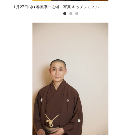
1月27日(水) 春風亭一之輔 写真 キッチンミノル
1月