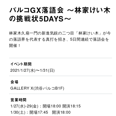
パルコGX落語会 〜林家けい木
の挑戦状5DAYS〜
URLをコピーする
林家木久扇一門の新進気鋭の二つ目「林家けい木」が今
の落語界を代表する真打を招き、5日間連続で落語会を
開催！
イベント期間
2021/1/27(水)〜1/31(日)
会場
GALLERY X(渋谷パルコB1F)
営業時間
1/27(水)-29(金)：開場18:00 開演18:15
1/30(土)：開場17:45 開演18:00