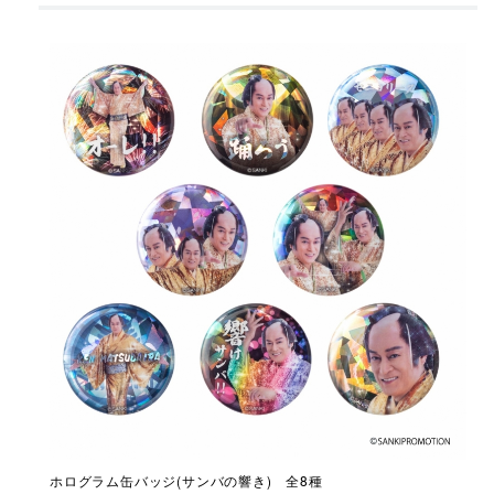
ホログラム缶バッジ(サンバの響き) 全8種
ホロ