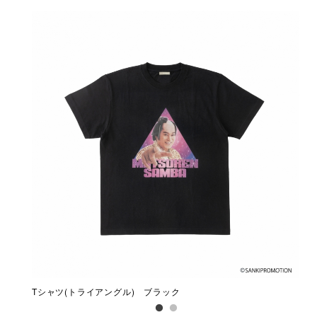
Tシャツ(トライアングル) ブラック
Tシ