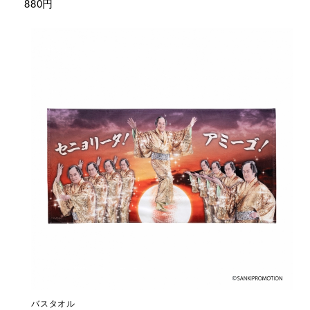
880円
バスタオル
や