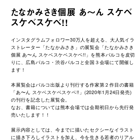
たなかみさき個展 あ〜ん スケベ
スケベスケベ!!
URLをコピーする
インスタグラムフォロワー30万人を超える、大人気イラ
ストレーター「たなかみさき」の展覧会「たなかみさき
個展 あ〜ん スケベスケベスケベ!!」を熊本パルコを皮切
りに、広島パルコ・渋谷パルコと全国３会場にて開催し
ます！
本展覧会はパルコ出版より刊行する作家第２作目の書籍
「あ〜ん スケベスケベスケベ!!」(2020年1月24日発売)
の刊行を記念した展覧会。
なお、書籍については熊本会場では会期初日から先行発
売いたします！！
展示内容としては、今までに描いたセクシーなイラスト
に描き下ろしイラストを加え、今を生きる若者のリアル