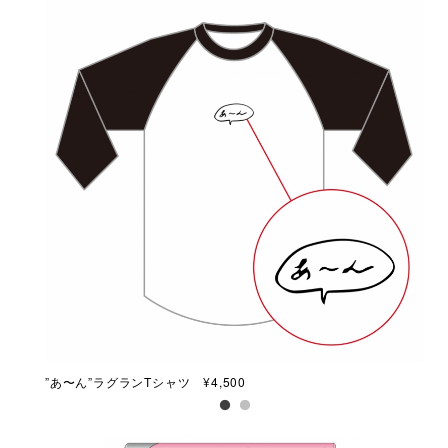
”あ〜ん”ラグランTシャツ ¥4,500
四十