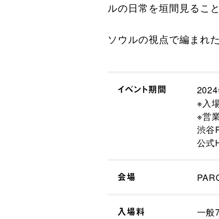
ルの日常を垣間見るこ
ソウルの視点で編まれ
イベント期間
202
※入
※営
渋谷
公式
会場
PAR
入場料
一般7