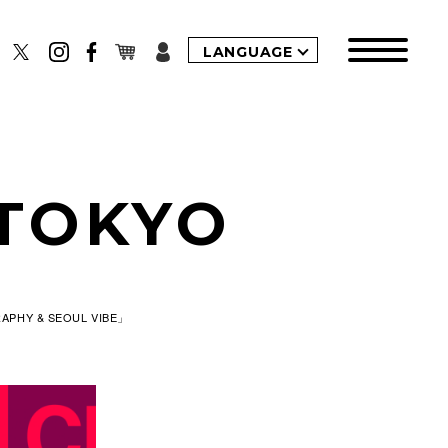
LANGUAGE
TOKYO
APHY & SEOUL VIBE」