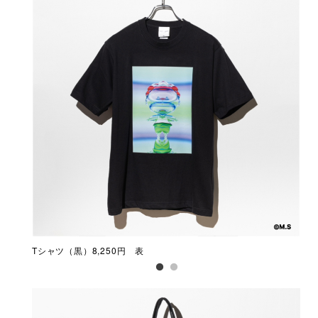
Tシャツ（黒）8,250円 表
Tシ