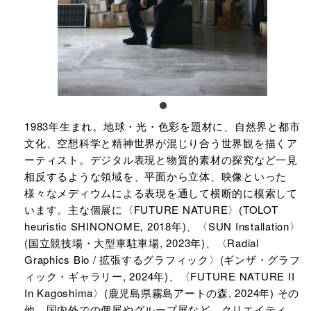
1983年生まれ。地球・光・色彩を題材に、自然界と都市
文化、空想科学と精神世界が混じり合う世界観を描くア
ーティスト。デジタル表現と物質的素材の探究など一見
相反するような領域を、平面から立体、映像といった
様々なメディウムによる表現を通して横断的に模索して
います。主な個展に〈FUTURE NATURE〉(TOLOT
heuristic SHINONOME, 2018年)、〈SUN Installation〉
(国立競技場・大型車駐車場, 2023年)、〈Radial
Graphics Bio / 拡張するグラフィック〉(ギンザ・グラフ
ィック・ギャラリー, 2024年)、〈FUTURE NATURE II
In Kagoshima〉(鹿児島県霧島アートの森, 2024年) その
他、国内外での個展やグループ展など。クリエイティ