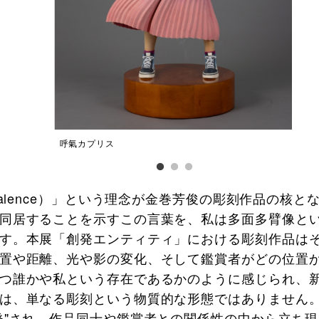
呼氣カプリス
valence）」という理念が金巻芳俊の彫刻作品の核
同居することを示すこの言葉を、私は多面多臂像と
す。本展「創発エンティティ」における彫刻作品はそ
置や距離、光や影の変化、そして鑑賞者がどの位置
つ誰かや私という存在であるかのように感じられ、
は、単なる彫刻という物質的な形態ではありません
発"され、作品同士や鑑賞者との関係性の中から立ち現