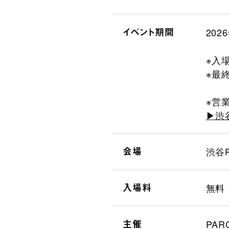
イベント期間
202
※入
※最
※営
▶渋
会場
渋谷P
入場料
無料
主催
PAR