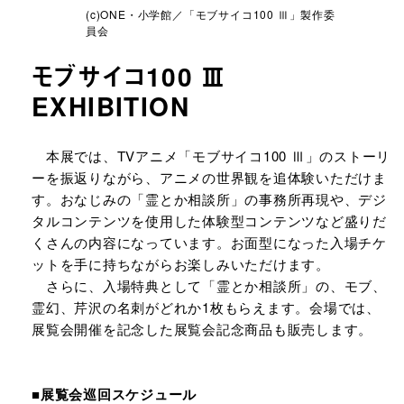
(c)ONE・小学館／「モブサイコ100 Ⅲ」製作委
員会
モブサイコ100 Ⅲ
EXHIBITION
URLをコピーする
本展では、TVアニメ「モブサイコ100 Ⅲ」のストーリ
ーを振返りながら、アニメの世界観を追体験いただけま
す。おなじみの「霊とか相談所」の事務所再現や、デジ
タルコンテンツを使用した体験型コンテンツなど盛りだ
くさんの内容になっています。お面型になった入場チケ
ットを手に持ちながらお楽しみいただけます。
さらに、入場特典として「霊とか相談所」の、モブ、
霊幻、芹沢の名刺がどれか1枚もらえます。会場では、
展覧会開催を記念した展覧会記念商品も販売します。
■展覧会巡回スケジュール