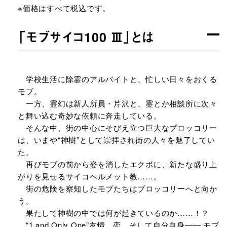
※価格はすべて税込です。
「モブサイコ100 Ⅲ」とは
学校生活に除霊のアルバイトと、忙しい日々をおくる
モブ。
一方、霊幻は新人所員・芹沢と、霊とか相談所に次々
と舞い込む奇妙な依頼に奔走している。
そんな中、街の中心にそびえ立つ巨大なブロッコリー
は、いまや“神樹”として崇拝され街の人々を魅了してい
た。
再びモブの前から姿を消したエクボに、新たな盛り上
がりを見せるサイコヘルメット教……。
街の危険を察知したモブたちはブロッコリーへと向か
う。
果たして神樹の中では何が起きているのか……！？
“1 and Only One”友情、恋、そして自分自身―― モブ