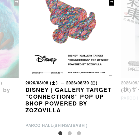
日)
2026/08/08 (土) － 2026/08/30 (日)
2026/09
 by
DISNEY | GALLERY TARGET
(株)
“CONNECTIONS” POP UP
PARCO H
SHOP POWERED BY
ZOZOVILLA
PARCO HALL(SHINSAIBASHI)