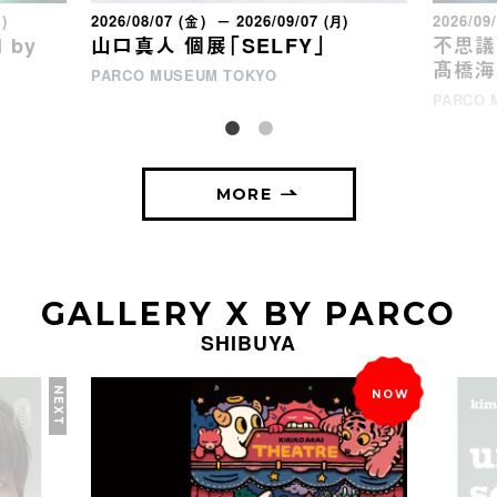
月)
2026/08/07 (金) － 2026/09/07 (月)
2026/09
 by
山口真人 個展「SELFY」
不思議な
髙橋海
PARCO MUSEUM TOKYO
PARCO 
MORE
GALLERY X BY PARCO
SHIBUYA