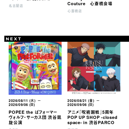
Couture 心斎橋会場
名古屋店
心斎橋店
P
NEXT
2026/08/11 (火) －
2026/08/21 (金) －
2
2026/09/06 (日)
2026/09/06 (日)
2
ウ
POPEE the ぱフォーマー
アニメ『呪術廻戦』5周年
ヴォルフ・サーカス団 渋谷凱
POP UP SHOP -closed
P
旋公演
space- in 渋谷PARCO
s