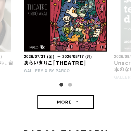
月)
2026/07/31 (金) － 2026/08/17 (月)
2026/09
ウル、台
あらいきりこ『THEATRE』
Unsc
本のな
GALLERY X BY PARCO
GALLER
MORE