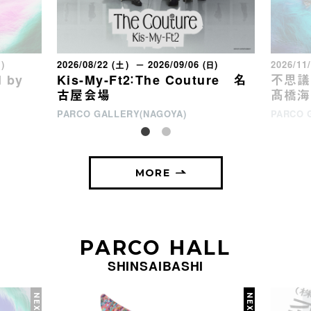
日)
2026/08/22 (土) － 2026/09/06 (日)
2026/11
 by
Kis-My-Ft2：The Couture 名
不思議な
古屋会場
髙橋海
PARCO GALLERY(NAGOYA)
PARCO 
MORE
PARCO HALL
SHINSAIBASHI