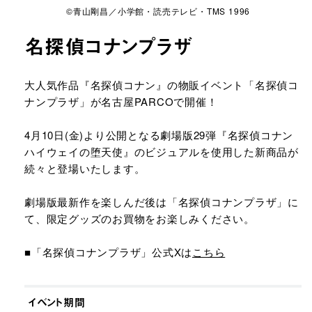
©青山剛昌／小学館・読売テレビ・TMS 1996
名探偵コナンプラザ
URLをコピーする
大人気作品『名探偵コナン』の物販イベント「名探偵コ
ナンプラザ」が名古屋PARCOで開催！
4月10日(金)より公開となる劇場版29弾『名探偵コナン
ハイウェイの堕天使』のビジュアルを使用した新商品が
続々と登場いたします。
劇場版最新作を楽しんだ後は「名探偵コナンプラザ」に
て、限定グッズのお買物をお楽しみください。
■「名探偵コナンプラザ」公式Xは
こちら
イベント期間