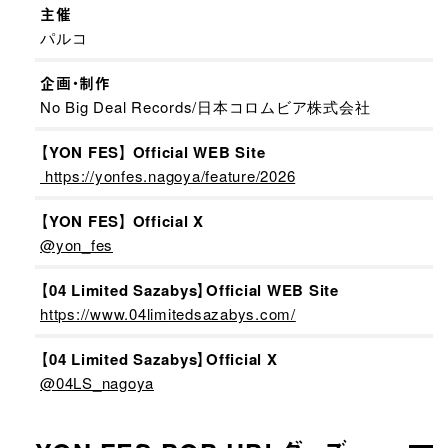
主催
パルコ
企画・制作
No Big Deal Records/日本コロムビア株式会社
【YON FES】 Official WEB Site
https://yonfes.nagoya/feature/2026
【YON FES】 Official X
@yon_fes
【04 Limited Sazabys】Official WEB Site
https://www.04limitedsazabys.com/
【04 Limited Sazabys】Official X
@04LS_nagoya