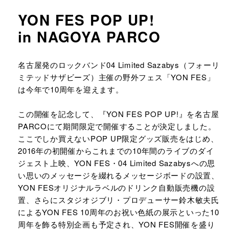
YON FES POP UP!
in NAGOYA PARCO
URLをコピーする
名古屋発のロックバンド04 Limited Sazabys（フォーリ
ミテッドサザビーズ）主催の野外フェス「YON FES」
は今年で10周年を迎えます。
この開催を記念して、『YON FES POP UP!』を名古屋
PARCOにて期間限定で開催することが決定しました。
ここでしか買えないPOP UP限定グッズ販売をはじめ、
2016年の初開催からこれまでの10年間のライブのダイ
ジェスト上映、YON FES・04 Limited Sazabysへの思
い思いのメッセージを綴れるメッセージボードの設置、
YON FESオリジナルラベルのドリンク自動販売機の設
置、さらにスタジオジブリ・プロデューサー鈴木敏夫氏
によるYON FES 10周年のお祝い色紙の展示といった10
周年を飾る特別企画も予定され、YON FES開催を盛り