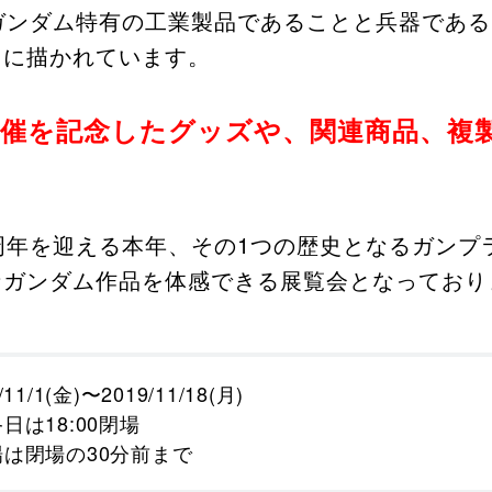
ガンダム特有の工業製品であることと兵器であ
もに描かれています。
開催を記念したグッズや、関連商品、複
周年を迎える本年、その1つの歴史となるガンプ
なガンダム作品を体感できる展覧会となっており
/11/1(金)〜2019/11/18(月)
日は18:00閉場
場は閉場の30分前まで