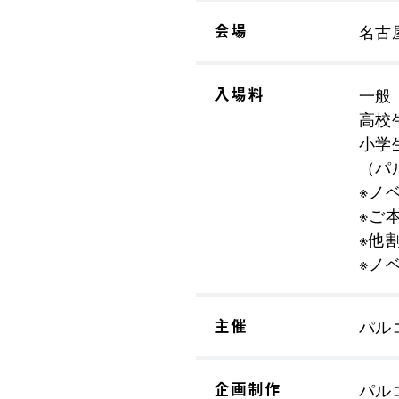
会場
名古
入場料
一般
高校
小学
（パ
※ノ
※ご
※他
※ノ
主催
パルコ
企画制作
パルコ