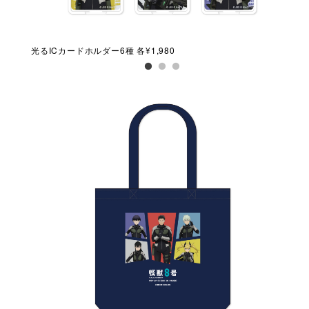
光るICカードホルダー6種 各¥1,980
マグ