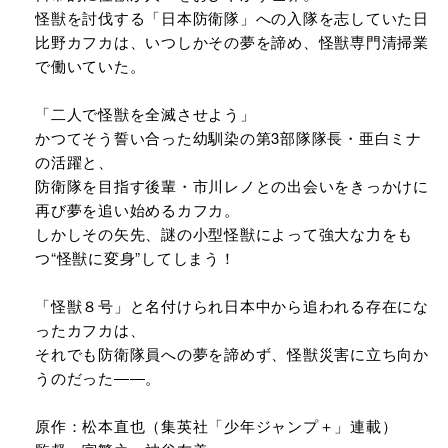
怪獣を討伐する「日本防衛隊」への入隊を志していた日
比野カフカは、いつしかその夢を諦め、怪獣専門清掃業
で働いていた。
「二人で怪獣を全滅させよう」
かつてそう誓い合った幼馴染の第3部隊隊長・亜白ミナ
の活躍と、
防衛隊を目指す後輩・市川レノとの出会いをきっかけに
再び夢を追い始めるカフカ。
しかしその矢先、謎の小型怪獣によって強大な力をも
つ“怪獣に変身”してしまう！
「怪獣８号」と名付けられ日本中から追われる存在にな
ったカフカは、
それでも防衛隊員への夢を諦めず、怪獣災害に立ち向か
うのだった――。
原作：松本直也（集英社「少年ジャンプ＋」連載）