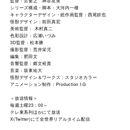
監督：宮繁之 神谷友美
シリーズ構成・脚本：大河内一楼
キャラクターデザイン・総作画監督：西尾鉄也
怪獣デザイン：前田真宏
美術監督： 木村真二
色彩設計：広瀬いづみ
3D監督：松本勝
撮影監督：荒井栄児
編集：肥田文
音響監督：郷文裕貴
音楽：坂東祐大
怪獣デザイン＆ワークス：スタジオカラー
アニメーション制作：Production I.G
＜放送情報＞
毎週土曜23：00～
テレ東系列ほかにて放送
X(Twitter)にて全世界リアルタイム配信