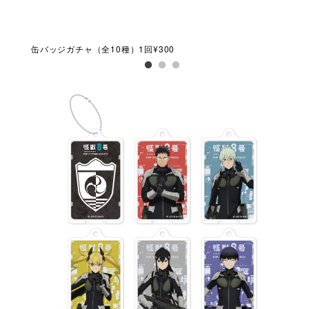
缶バッジガチャ（全10種）1回¥300
アク