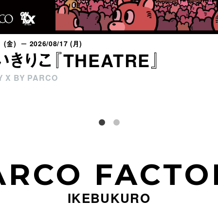
1 (金) － 2026/08/17 (月)
いきりこ『THEATRE』
 X BY PARCO
ARCO FACTO
IKEBUKURO