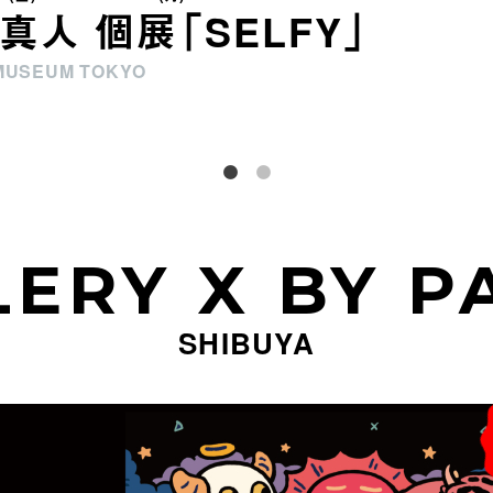
真人 個展「SELFY」
MUSEUM TOKYO
LERY X BY P
SHIBUYA