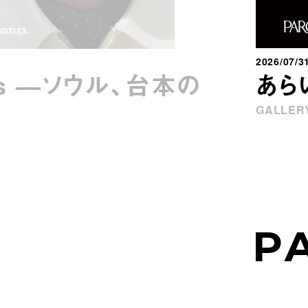
2026/07/3
ays —ソウル、台本の
あら
GALLERY
P