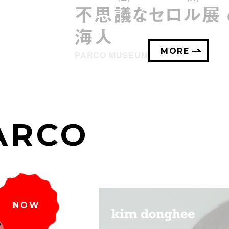
不思議なセロル展 cr
海人
MORE
PARCO MUSEUM TOKYO
ARCO