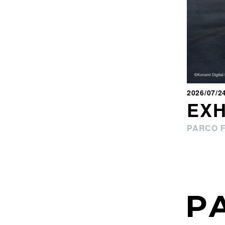
2026/07/2
EXH
PARCO 
P