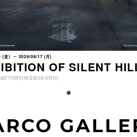
4 (金) － 2026/08/17 (月)
IBITION OF SILENT HIL
FACTORY(IKEBUKURO)
ARCO GALLE