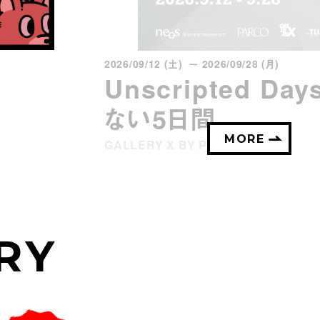
2026/09/12 (土) － 2026/09/28 (月)
Unscripted D
ない5日間
MORE
GALLERY X BY PARCO
RY