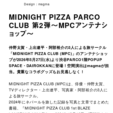
Design：magma
MIDNIGHT PIZZA PARCO
CLUB 第2弾～MPCアンテナシ
ョップ～
URLをコピーする
仲野太賀・上出遼平・阿部裕介の3人による旅サークル
「MIDNIGHT PIZZA CLUB (MPC)」のアンテナショッ
プが2026年5月27日(水)より渋谷PARCO1階POPUP
SPACE・DAIROKKANに登場！空間演出はmagmaが担
当。貴重なコラボグッズもお見逃しなく！
MIDNIGHT PIZZA CLUB (MPC)は、俳優・仲野太賀、
TVディレクター・上出遼平、写真家・阿部裕介の3人に
よる旅サークル。
2024年にネパールを旅した記録を写真と文章でまとめた
書籍、『MIDNIGHT PIZZA CLUB 1st BLAZE