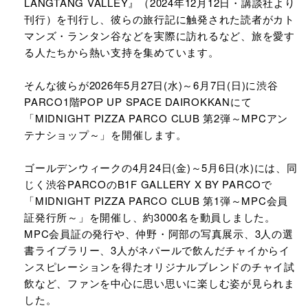
LANGTANG VALLEY』（2024年12月12日・講談社より
刊行）を刊行し、彼らの旅行記に触発された読者がカト
マンズ・ランタン谷などを実際に訪れるなど、旅を愛す
る人たちから熱い支持を集めています。
そんな彼らが2026年5月27日(水)～6月7日(日)に渋谷
PARCO1階POP UP SPACE DAIROKKANにて
「MIDNIGHT PIZZA PARCO CLUB 第2弾～MPCアン
テナショップ～」を開催します。
ゴールデンウィークの4月24日(金)～5月6日(水)には、同
じく渋谷PARCOのB1F GALLERY X BY PARCOで
「MIDNIGHT PIZZA PARCO CLUB 第1弾～MPC会員
証発行所～」を開催し、約3000名を動員しました。
MPC会員証の発行や、仲野・阿部の写真展示、3人の選
書ライブラリー、3人がネパールで飲んだチャイからイ
ンスピレーションを得たオリジナルブレンドのチャイ試
飲など、ファンを中心に思い思いに楽しむ姿が見られま
した。