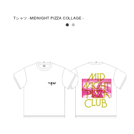
Tシャツ -MIDNIGHT PIZZA COLLAGE -
アク