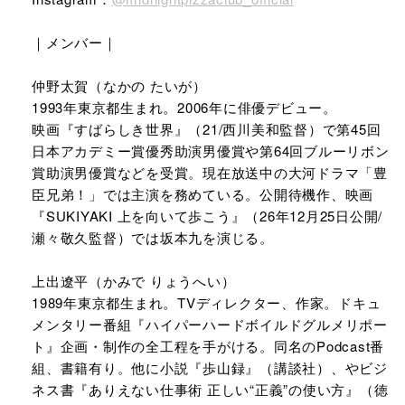
｜メンバー｜
仲野太賀（なかの たいが）
1993年東京都生まれ。2006年に俳優デビュー。
映画『すばらしき世界』（21/西川美和監督）で第45回
日本アカデミー賞優秀助演男優賞や第64回ブルーリボン
賞助演男優賞などを受賞。現在放送中の大河ドラマ「豊
臣兄弟！」では主演を務めている。公開待機作、映画
『SUKIYAKI 上を向いて歩こう』（26年12月25日公開/
瀬々敬久監督）では坂本九を演じる。
上出遼平（かみで りょうへい）
1989年東京都生まれ。TVディレクター、作家。ドキュ
メンタリー番組『ハイパーハードボイルドグルメリポー
ト』企画・制作の全工程を手がける。同名のPodcast番
組、書籍有り。他に小説『歩山録』（講談社）、やビジ
ネス書『ありえない仕事術 正しい“正義”の使い方』（徳