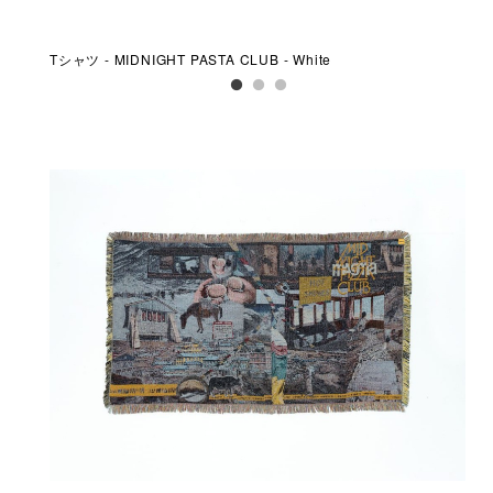
Tシャツ - MIDNIGHT PASTA CLUB - White
Tシャ