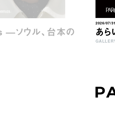
2026/07/3
ays —ソウル、台本の
あら
GALLERY
P