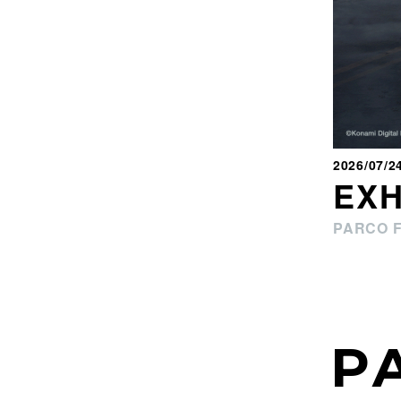
2026/07/2
EXH
PARCO 
P