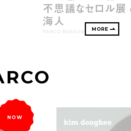
不思議なセロル展 cr
海人
MORE
PARCO MUSEUM TOKYO
ARCO