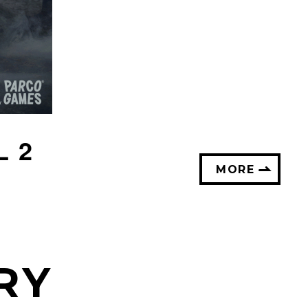
L 2
MORE
RY