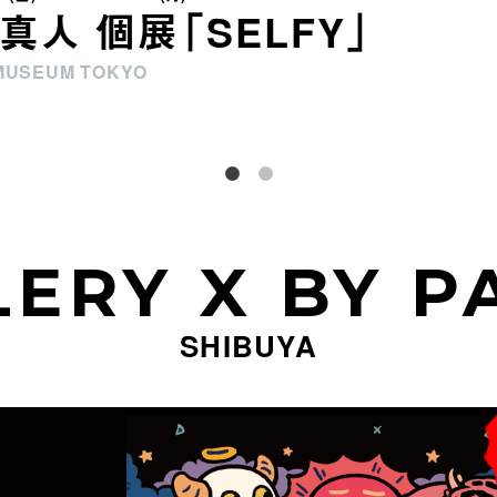
真人 個展「SELFY」
MUSEUM TOKYO
LERY X BY P
SHIBUYA