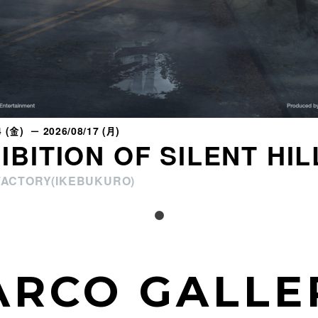
4 (金) － 2026/08/17 (月)
IBITION OF SILENT HIL
FACTORY(IKEBUKURO)
ARCO GALLE