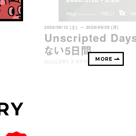
2026/09/12 (土) － 2026/09/28 (月)
Unscripted D
ない5日間
MORE
GALLERY X BY PARCO
RY