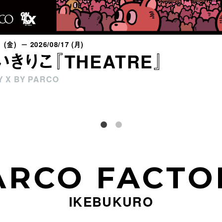
1 (金) － 2026/08/17 (月)
いきりこ『THEATRE』
 X BY PARCO
ARCO FACTO
IKEBUKURO