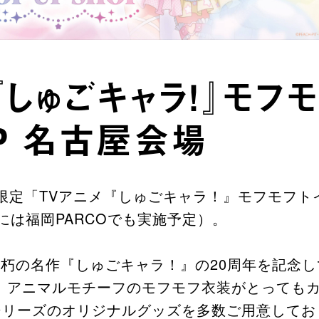
『しゅごキャラ！』モフモ
OP 名古屋会場
限定「TVアニメ『しゅごキャラ！』モフモフトイ P
には福岡PARCOでも実施予定）。
不朽の名作『しゅごキャラ！』の20周年を記念して
登場。アニマルモチーフのモフモフ衣装がとっても
シリーズのオリジナルグッズを多数ご用意してお