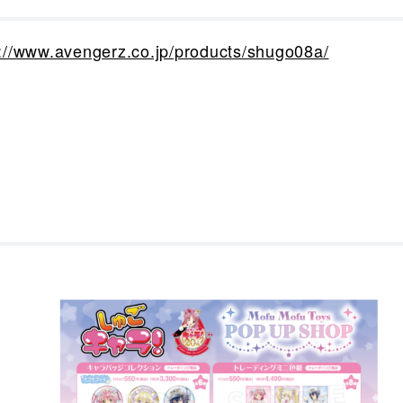
s://www.avengerz.co.jp/products/shugo08a/