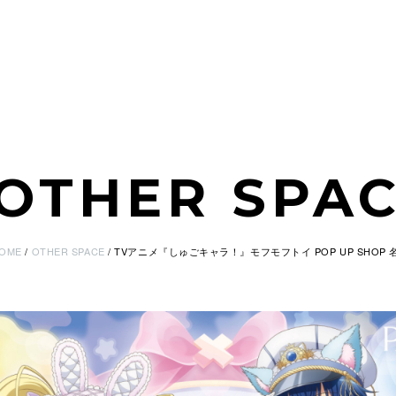
OTHER SPA
OME
OTHER SPACE
TVアニメ『しゅごキャラ！』モフモフトイ POP UP SHOP