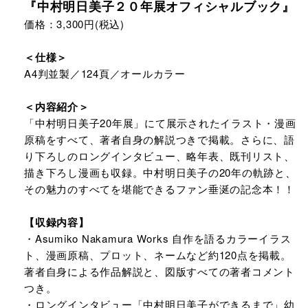
『中村明日美子２０年展オフィシャルブック』
価格：3,300円(税込)
＜仕様＞
A4判並製／124頁／オールカラー
＜内容紹介＞
「中村明日美子20年展」にて展示されたイラスト・漫画
原稿をすべて、著者自身の解説つきで掲載。さらに、語
り下ろしのロングインタビュー、略年表、既刊リスト、
描き下ろし漫画も収録。中村明日美子の20年の軌跡と、
その魅力のすべてを堪能できるファン垂涎の記念本！！
【収録内容】
・Asumiko Nakamura Works 自作を語るカラーイラス
ト、漫画原稿、プロット、ネームなど約120点を掲載。
著者自身による作品解説と、図版すべての著者コメント
つき。
・ロングインタビュー「中村明日美子ができるまで」幼