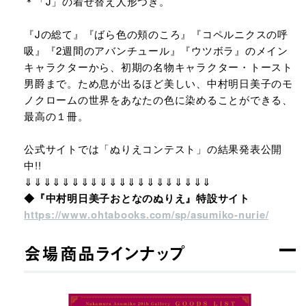
＊「J」の着せ替え人形つき。
『Jの総て』『ばら色の頬のころ』『コペルニクスの呼
吸』『2週間のアバンチュール』『ウツボラ』のメイン
キャラクターから、初期の名物キャラクター・トースト
男爵まで。ため息が出るほど美しい、中村明日美子のモ
ノクロームの世界をあなたの色に染めることができる、
最高の１冊。
公式サイトでは「ぬりえコンテスト」の結果発表公開
中!!
⇓⇓⇓⇓⇓⇓⇓⇓⇓⇓⇓⇓⇓⇓⇓⇓⇓⇓⇓⇓
◆『中村明日美子おとなのぬりえ』特設サイト
https://www.ohtabooks.com/sp/asumiko-nurie/
会場商品ラインナップ