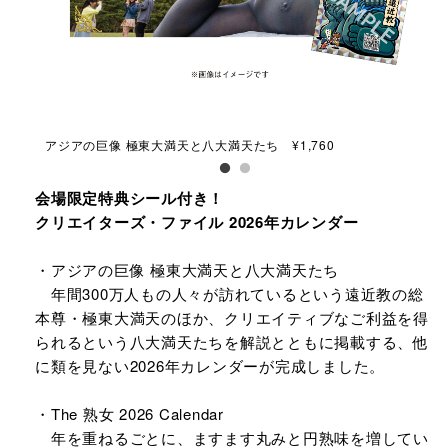
アジアの巨像 極東大満天と八大満天たち ¥1,760
The
会場限定特典シール付き！
クリエイターズ・ファイル 2026年カレンダー
・アジアの巨像 極東大満天と八大満天たち
年間300万人もの人々が訪れているという遠近教の総
本尊・極東大満天のほか、クリエイティブなご利益を得
られるという八大満天たちを解説とともに掲載する、他
に類を見ない2026年カレンダーが完成しました。
・The 熟女 2026 Calendar
年を重ねるごとに、ますます丸みと円熟味を増してい