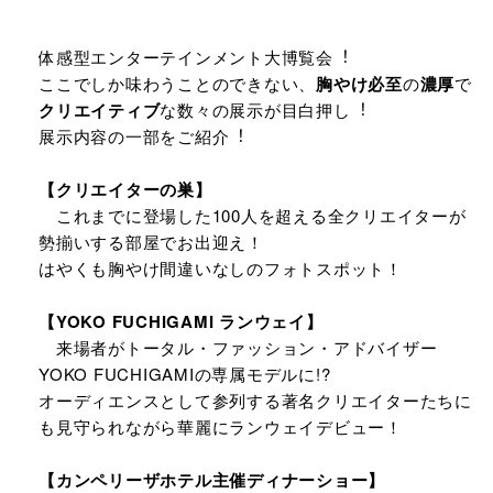
体感型エンターテインメント⼤博覧会︕
ここでしか味わうことのできない、
胸やけ必⾄
の
濃厚
で
クリエイティブ
な数々の展⽰が⽬⽩押し︕
展⽰内容の⼀部をご紹介︕
【クリエイターの巣】
これまでに登場した100人を超える全クリエイターが
勢揃いする部屋でお出迎え！
はやくも胸やけ間違いなしのフォトスポット！
【YOKO FUCHIGAMI ランウェイ】
来場者がトータル・ファッション・アドバイザー
YOKO FUCHIGAMIの専属モデルに!?
オーディエンスとして参列する著名クリエイターたちに
も見守られながら華麗にランウェイデビュー！
【カンペリーザホテル主催ディナーショー】