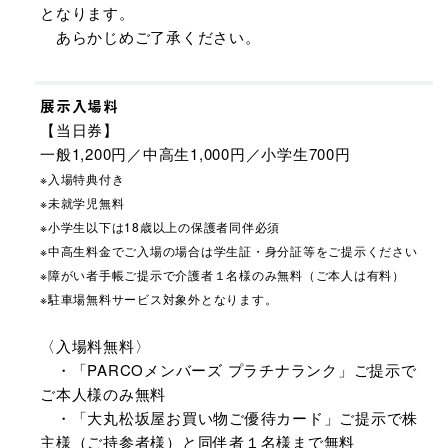
となります。
あらかじめご了承ください。
展示入場料
【当日券】
一般1,200円／中高生1,000円／小学生700円
※入場特典付き
※未就学児無料
※小学生以下は18歳以上の保護者同伴必須
※中高生料金でご入場の場合は学生証・身分証等をご提示ください
※障がい者手帳ご提示で介護者１名様のみ無料（ご本人は有料）
※駐車場無料サービス対象外となります。
〈入場料無料〉
・「PARCOメンバーズ プラチナランク」ご提示で
ご本人様のみ無料
・「大丸松坂屋お買い物ご優待カード」ご提示で株
主様（ご持参者様）と同伴者１名様まで無料