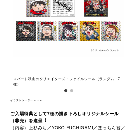
ロバート秋山のクリエイターズ・ファイルシール（ランダム・7
種）
イラストレーター:moza
ご⼊場特典として7種の描き下ろしオリジナルシール
（⾮売）を進呈︕
（内容）上杉みち／YOKO FUCHIGAMI／ぼっちん君／