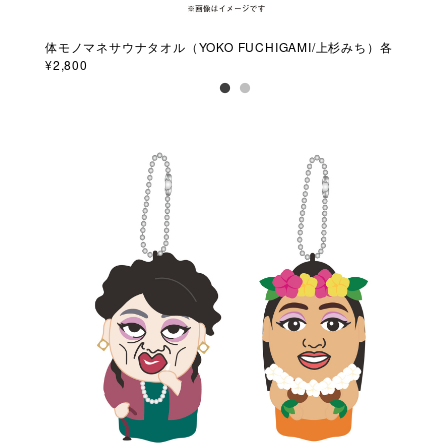
M/L
体モノマネサウナタオル（YOKO FUCHIGAMI/上杉みち）各
ペリ
¥2,800
各￥