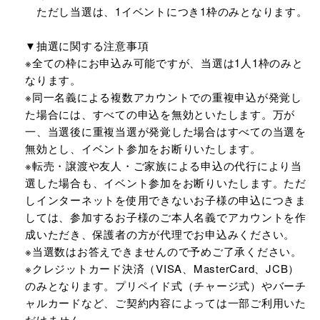
ただし当選は、1イベントにつき1枠のみとなります。
▼抽選に関する注意事項
※全ての枠にお申込み可能ですが、当選は1人1枠のみと
なります。
※同一名義による複数アカウントでの重複申込が発覚し
た場合には、すべての申込を無効といたします。万が
一、当選後に重複当選が発覚した場合はすべての当選を
無効とし、イベント参加をお断りいたします。
※転売・譲渡や友人・ご家族による申込の代行により当
選した場合も、イベント参加をお断りいたします。ただ
しインターネットを使用できないお子様の申込につきま
しては、参加するお子様のご本人名義でアカウントを作
成いただき、保護者の方が代理でお申込みください。
※当選数はお答えできませんので予めご了承ください。
※クレジットカード決済（VISA、MasterCard、JCB）
のみとなります。プリペイド式（チャージ式）やバーチ
ャルカードなど、ご契約内容によっては⼀部ご利⽤いた
だけません。