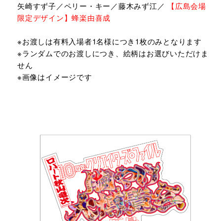
⽮崎すず⼦／ペリー・キー／藤⽊みず江／
【広島会場
限定デザイン】蜂楽由喜成
※お渡しは有料入場者1名様につき1枚のみとなります
※ランダムでのお渡しにつき、絵柄はお選びいただけま
せん
※画像はイメージです