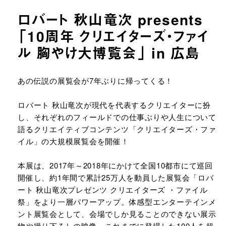
ロバート 秋山竜次 presents
「10周年 クリエイターズ・ファイ
ル 胸やけ大博覧会」 in 広島
URLをコピーする
あの伝説の展覧会が7年ぶりに帰ってくる！
ロバート 秋山竜次が現代を代表するクリエイターに扮
し、それぞれのフィールドでの仕事ぶりや⼈⽣について
語るクリエイティブコンテンツ「クリエイターズ・ファ
イル」の大規模展覧会を開催！
本展は、2017年～2018年にかけて全国10都市にて巡回
開催し、約1年間で累計25万人を動員した展覧会「ロバ
ート 秋山竜次プレゼンツ クリエイターズ ・ファイル
祭」をより一層パワーアップ。体感型エンターテインメ
ント展覧会として、会場でしか見ることのできない展示
物や撮り下ろしの映像、これまでに登場した100人を超