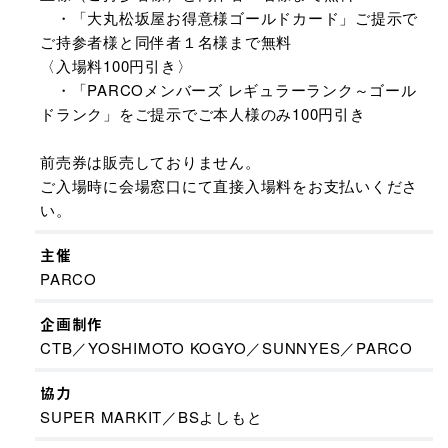
・「大丸松坂屋お得意様ゴールドカード」ご提示で
ご持参者様と同伴者１名様まで無料
〈入場料100円引き〉
・「PARCOメンバーズ レギュラーランク～ゴール
ドランク」をご提示でご本人様のみ100円引き
前売券は販売しておりません。
ご入場時に会場窓口にて直接入場料をお支払いくださ
い。
主催
PARCO
企画制作
CTB／YOSHIMOTO KOGYO／SUNNYES／PARCO
協力
SUPER MARKIT／BSよしもと