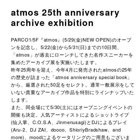
atmos 25th anniversary
archive exhibition
URLをコピーする
PARCO1/5F『atmos』(5/29(金)NEW OPEN)のオープ
ンを記念し、5/22(金)から5/31(日)までの10日間、
「atmos」が過去にローンチしてきた名作スニーカーを
集めたアーカイブ展を実施いたします。
昨年25周年を迎え、今年4月に発売されたatmosの25年
の歴史が詰まった「atmos anniversary special book」
から、厳選された50足をセレクト。通常一般展示をして
いない貴重なアーカイブ作品を特別にラインナップいた
します。
また、同会場にて5/30(土)にはオープニングイベントの
開催も決定。人気アーティストによるショットライブ
(仙人掌、C.O.S.A、Jinmenusagi)とDJによるプレイ
(Aru-2、DJ ZAI、doooo、ShioriyBradshaw、and
more)、moodによるケータリングのご用意もございま