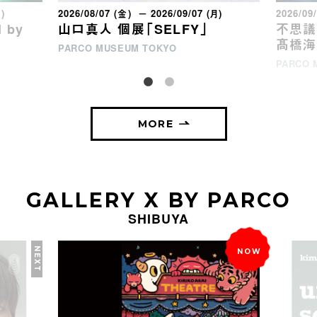
月)
2026/08/07 (金) － 2026/09/07 (月)
2026/09
 by
山口真人 個展「SELFY」
不思議な
髙橋海
PARCO MUSEUM TOKYO
PARCO 
MORE
GALLERY X BY PARCO
SHIBUYA