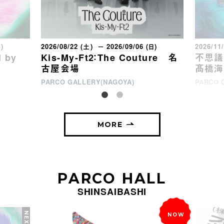
日)
2026/08/22 (土) － 2026/09/06 (日)
2026/11
 by
Kis-My-Ft2：The Couture 名
不思議な
古屋会場
髙橋海
PARCO GALLERY(NAGOYA)
PARCO 
MORE
PARCO HALL
SHINSAIBASHI