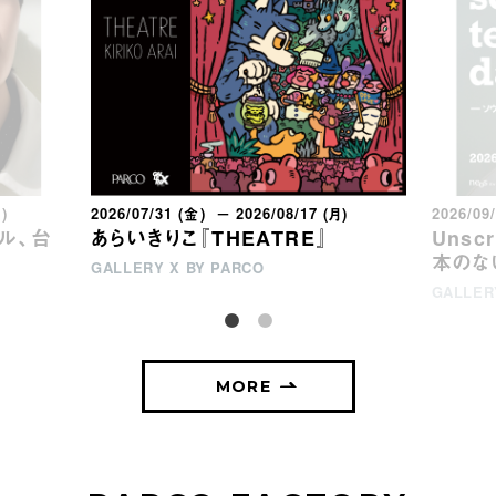
月)
2026/07/31 (金) － 2026/08/17 (月)
2026/09
ウル、台
あらいきりこ『THEATRE』
Unsc
本のな
GALLERY X BY PARCO
GALLER
MORE