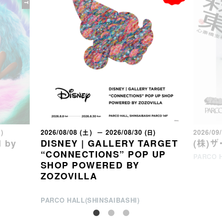
日)
2026/08/08 (土) － 2026/08/30 (日)
2026/09
 by
DISNEY | GALLERY TARGET
(株)
“CONNECTIONS” POP UP
PARCO H
SHOP POWERED BY
ZOZOVILLA
PARCO HALL(SHINSAIBASHI)