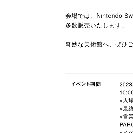
会場では、Nintend
多数販売いたします。​
奇妙な美術館へ、ぜひご
イベント期間
2023
10:0
※入
※最終
※営
PA
※イ