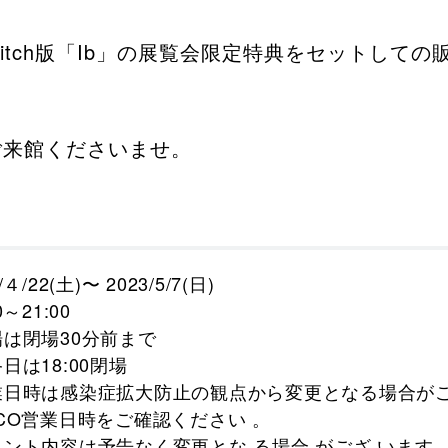
o Switch版「Ib」の展覧会限定特典をセットし
来館くださいませ。​
/４/22(土)〜 2023/5/7(日)
0～21:00
場は閉場30分前まで
日は18:00閉場
業日時は感染症拡大防止の観点から変更となる場合が
RCO営業日時をご確認ください 。
ベント内容は予告なく変更とな る場合 がござ います