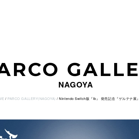
ARCO GALL
NAGOYA
ME
PARCO GALLERY(NAGOYA)
Nintendo Switch版『Ib』 発売記念​『ゲルテ