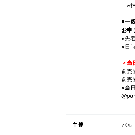
※抽
■一般
お申
※先
※日
＜当
前売
前売
※当日
@pa
主催
パル