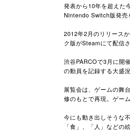
発表から10年を超えた
Nintendo Swit
​2012年2月のリリー
ク版がSteamにて配信
渋谷PARCOで3月に
の動員を記録する大盛況
展覧会は、ゲームの舞台
修のもとで再現。ゲーム
​今にも動き出しそうな
「食」、「人」などの絵