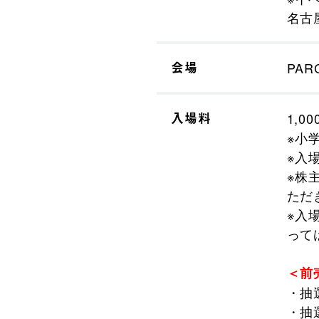
名古
会場
PAR
入場料
1,
※小
※入
※株
ただ
※入
って
＜前
・抽選
・抽選