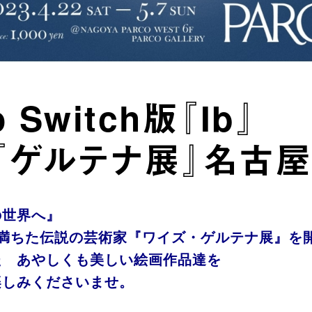
o Switch版『Ib』
​『ゲルテナ展』名古
の世界へ』
に満ちた伝説の芸術家『ワイズ・ゲルテナ展』を
た あやしくも美しい絵画作品達を
楽しみくださいませ。