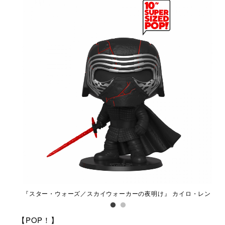
騎士団員
『スター・ウォーズ／スカイウォーカーの夜明け』 カイロ・レン
『ス
ヘ
【POP！】