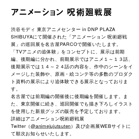
アニメーション 呪術廻戦展
URLをコピーする
渋谷モディ 東京アニメセンター in DNP PLAZA
SHIBUYAにて開催された「アニメーション 呪術廻戦
展」の巡回展を名古屋PARCOで開催いたします。
「TVアニメの追体験」をコンセプトに、展示は前期
編、後期編に分かれ、前期展示ではアニメ１～１３話、
後期展示では１４～２４話の内容を、作中のシーンをイ
メージした装飾や、原画・絵コンテ等の多数のプロダク
ト資料の展示により追体験できる展示となっておりま
す。
名古屋では前期編の開催後に後期編を開催します。ま
た、東京開催に続き、巡回開催でも描き下ろしイラスト
を使用した新規グッズの販売を予定しております。
詳細はアニメーション呪術廻戦展
Twitter（
@animejujutsuten
）及び企画展WEBサイトに
て順次お知らせいたします。