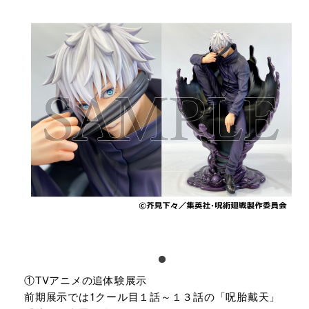
①TVアニメの追体験展示
前期展示では1クール目１話～１３話の「呪胎戴天」