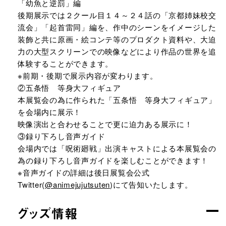
「幼魚と逆罰」編
後期展示では２クール目１４～２４話の「京都姉妹校交
流会」「起首雷同」編を、作中のシーンをイメージした
装飾と共に原画・絵コンテ等のプロダクト資料や、大迫
力の大型スクリーンでの映像などにより作品の世界を追
体験することができます。
※前期・後期で展示内容が変わります。
②五条悟 等身大フィギュア
本展覧会の為に作られた「五条悟 等身大フィギュア」
を会場内に展示！
映像演出と合わせることで更に迫力ある展示に！
③録り下ろし音声ガイド
会場内では「呪術廻戦」出演キャストによる本展覧会の
為の録り下ろし音声ガイドを楽しむことができます！
※音声ガイドの詳細は後日展覧会公式
Twitter(
@animejujutsuten
)にて告知いたします。
グッズ情報