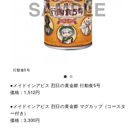
行動食5号
マ
●メイドインアビス 烈日の黄金郷 行動食5号
価格：1,512円
●メイドインアビス 烈日の黄金郷 マグカップ（コースタ
ー付き）
価格：3,300円