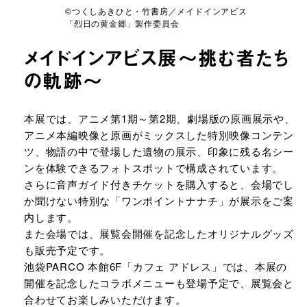
©つくしあきひと・竹書房／メイドインアビス
「烈日の黄金郷」製作委員会
メイドインアビス展～挑む者たち
の軌跡～
URLをコピーする
本展では、アニメ第1期～第2期、劇場版の原画展示や、
アニメ本編映像と原画がミックスした特別映像コンテン
ツ、物語の中で登場した遺物の展示、印象に残る名シー
ンを体験できるフォトスポットで構成されています。
さらに音声ガイド付きチケットを購入すると、会場でし
か聞けない特別な「ワンポイントナナチ」が展示をご案
内します。
また会場では、展覧会開催を記念したオリジナルグッズ
も販売予定です。
池袋PARCO 本館6F「カフェ アドレス」では、本展の
開催を記念したコラボメニューも登場予定で、展覧会と
合わせてお楽しみいただけます。