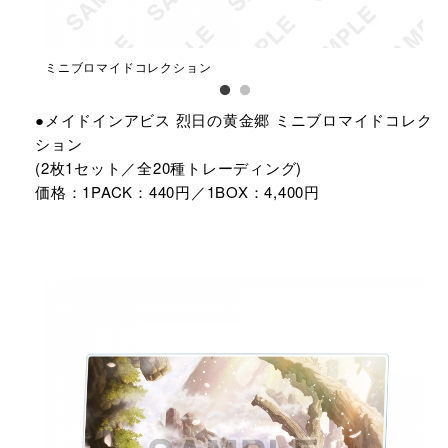
ミニブロマイドコレクション
ミ
●メイドインアビス 烈日の黄金郷 ミニブロマイドコレク
ション
(2枚1セット／全20種トレーディング)
価格：1PACK：440円／1BOX：4,400円