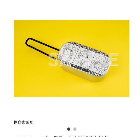
探窟家飯盒
探