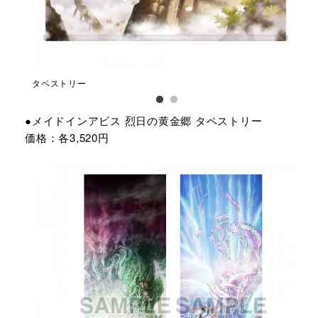
タペストリー
タ
●メイドインアビス 烈日の黄金郷 タペストリー
価格：各3,520円