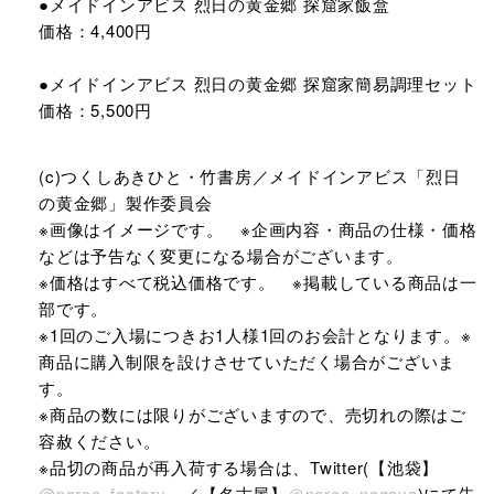
●メイドインアビス 烈日の黄金郷 探窟家飯盒
価格：4,400円
●メイドインアビス 烈日の黄金郷 探窟家簡易調理セット
価格：5,500円
(c)つくしあきひと・竹書房／メイドインアビス「烈日
の黄金郷」製作委員会
※画像はイメージです。 ※企画内容・商品の仕様・価格
などは予告なく変更になる場合がございます。
※価格はすべて税込価格です。 ※掲載している商品は一
部です。
※1回のご入場につきお1人様1回のお会計となります。※
商品に購入制限を設けさせていただく場合がございま
す。
※商品の数には限りがございますので、売切れの際はご
容赦ください。
※品切の商品が再入荷する場合は、Twitter(【池袋】
@parco_factory
／【名古屋】
＠parco_nagoya
)にて告