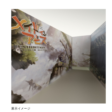
展示イメージ
展