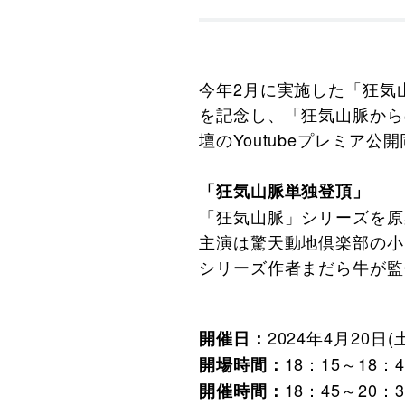
今年2月に実施した「狂気
を記念し、「狂気山脈から
壇のYoutubeプレミア
「狂気山脈単独登頂」
「狂気山脈」シリーズを
主演は驚天動地倶楽部の小
シリーズ作者まだら牛が
2024年4月20日(
開催日：
18：15～18：
開場時間：
18：45～20：
開催時間：