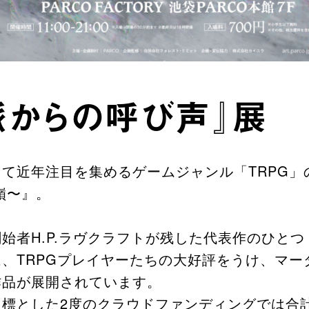
脈からの呼び声』展
て近年注目を集めるゲームジャンル「TRPG」
嶺〜』。
始者H.P.ラヴクラフトが残した代表作のひと
、TRPGプレイヤーたちの大好評をうけ、マー
作品が展開されています。
標とした2度のクラウドファンディングでは合