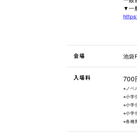
▼一
https
会場
池袋P
入場料
70
※ノ
※小
※小学
※小学
※各種