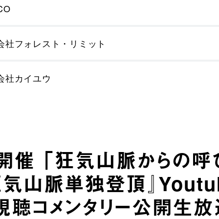
CO
会社フォレスト・リミット
会社カイユウ
土)開催 「狂気山脈からの
気山脈単独登頂』Youtu
視聴コメンタリー公開生放