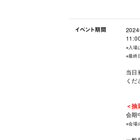
イベント期間
202
11:0
※入場
※最終
当日
くだ
＜抽
会期
※会場
一般前