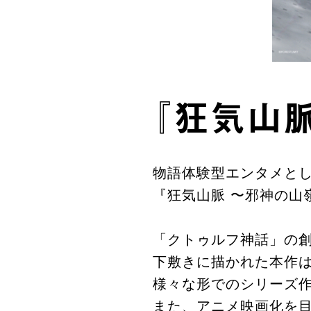
『狂気山
物語体験型エンタメとし
『狂気山脈 〜邪神の山
「クトゥルフ神話」の創
下敷きに描かれた本作は
様々な形でのシリーズ
また、アニメ映画化を目