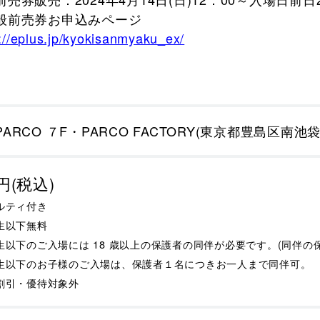
般前売券お申込みページ
://eplus.jp/kyokisanmyaku_ex/
ARCO ７F・PARCO FACTORY(東京都豊島区南池袋1-
0円(税込)
ベルティ付き
学生以下無料
生以下のご入場には 18 歳以上の保護者の同伴が必要です。(同伴の
生以下のお子様のご入場は、保護者１名につきお一人まで同伴可。
割引・優待対象外