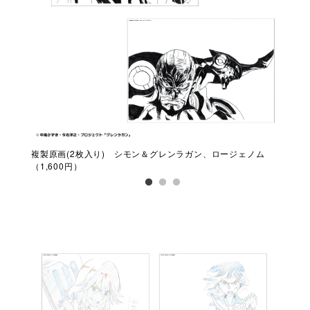
複製原画(2枚入り) シモン＆グレンラガン、ロージェノム
複製
（1,600円）