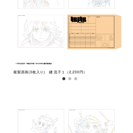
複製原画(3枚入り) 纏 流子１（2,200円）
複製