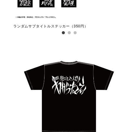
ランダムサブタイトルステッカー（350円）
天元
円