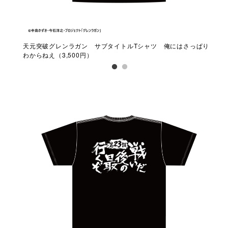
前がや
天元突破グレンラガン サブタイトルTシャツ 俺にはさっぱり
天
わからねえ（3,500円）
るん