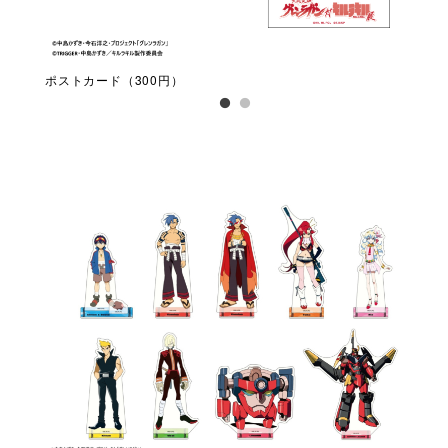
ポストカード（300円）
ポス