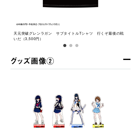
800
天元突破グレンラガン サブタイトルTシャツ 行くぞ最後の戦
天
いだ（3,500円）
の1
グッズ画像②