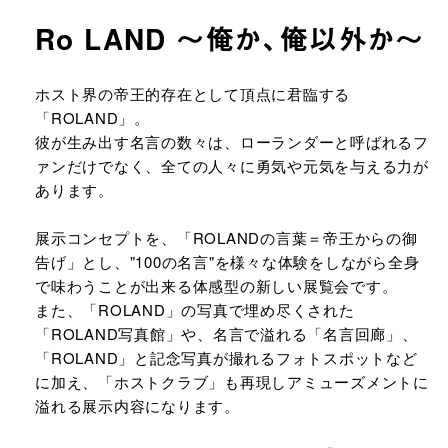
Ro LAND ～俺か、俺以外か～
URLをコピーする
ホスト界の帝王的存在として頂点に君臨する
「ROLAND」。
彼が生み出す名言の数々は、ローランダーと呼ばれるフ
ァンだけでなく、全ての人々に勇気や元気を与える力が
あります。
展示コンセプトを、「ROLANDの言葉＝帝王からの御
告げ」とし、"100の名言"を様々な体験をしながら全身
で味わうことが出来る体感型の新しい展覧会です。
また、「ROLAND」の写真で埋め尽くされた
「ROLAND写真館」や、名言で溢れる「名言回廊」、
「ROLAND」と記念写真が撮れるフォトスポットなど
に加え、「ホストクラブ」も再現しアミューズメントに
溢れる展示内容になります。