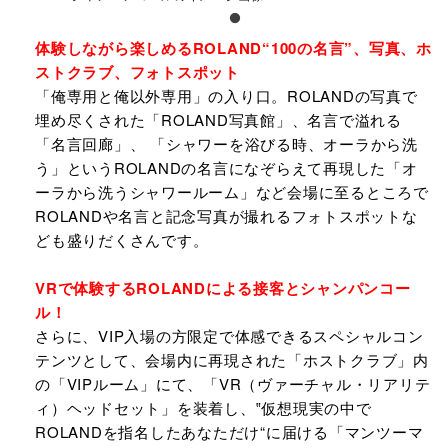
体験しながら楽しめるROLAND“100の名言”、写真、ホ
ストクラブ、フォトスポット
「俺専用と俺以外専用」の入り口。ROLANDの写真で
埋め尽くされた「ROLAND写真館」、名言で溢れる
「名言回廊」、 「シャワーを浴びる時、オーラから洗
う」というROLANDの名言になぞらえて再現した「オ
ーラから洗うシャワールーム」など会場に至るところで
ROLANDや名言と記念写真が撮れるフォトスポットな
ども盛りだくさんです。
VRで体験するROLANDによる接客とシャンパンコー
ル！
さらに、VIP入場の方限定で体感できるスペシャルコン
テンツとして、会場内に再現された「ホストクラブ」内
の「VIPルーム」にて、「VR（ヴァーチャル・リアリテ
ィ）ヘッドセット」を装着し、‟仮想現実の中で
ROLANDを指名したあなただけ“に届ける「マンツーマ