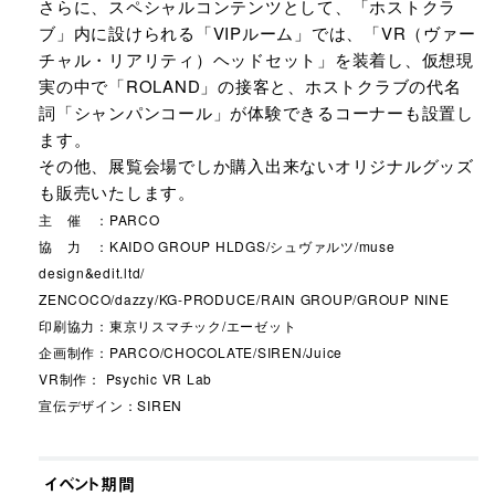
さらに、スペシャルコンテンツとして、「ホストクラ
ブ」内に設けられる「VIPルーム」では、「VR（ヴァー
チャル・リアリティ）ヘッドセット」を装着し、仮想現
実の中で「ROLAND」の接客と、ホストクラブの代名
詞「シャンパンコール」が体験できるコーナーも設置し
ます。
その他、展覧会場でしか購入出来ないオリジナルグッズ
も販売いたします。
主 催 ：PARCO
協 力 ：KAIDO GROUP HLDGS/シュヴァルツ/muse
design&edit.ltd/
ZENCOCO/dazzy/KG-PRODUCE/RAIN GROUP/GROUP NINE
印刷協力：東京リスマチック/エーゼット
企画制作：PARCO/CHOCOLATE/SIREN/Juice
VR制作： Psychic VR Lab
宣伝デザイン：SIREN
イベント期間