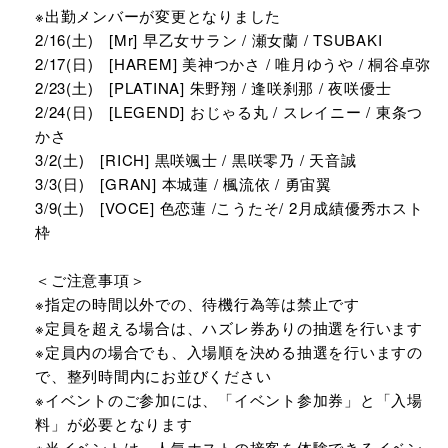
※出勤メンバーが変更となりました
2/16(土) [Mr] 早乙女サラン / 瀬女蘭 / TSUBAKI
2/17(日) [HAREM] 美神つかさ / 唯月ゆうや / 桐谷卓弥
2/23(土) [PLATINA] 朱野翔 / 逢咲刹那 / 夜咲優士
2/24(日) [LEGEND] おじゃる丸 / スレイニー / 東条つ
かさ
3/2(土) [RICH] 黒咲颯士 / 黒咲零乃 / 天音誠
3/3(日) [GRAN] 本城蓮 / 楓流依 / 勇宙翼
3/9(土) [VOCE] 色恋蓮 /こうたそ/ 2月成績優秀ホスト
枠
＜ご注意事項＞
※指定の時間以外での、待機行為等は禁止です
※定員を超える場合は、ハズレ券ありの抽選を行います
※定員内の場合でも、入場順を決める抽選を行いますの
で、整列時間内にお並びください
※イベントのご参加には、「イベント参加券」と「入場
料」が必要となります
※当イベントは、人気ホストの接客を体験できるイベン