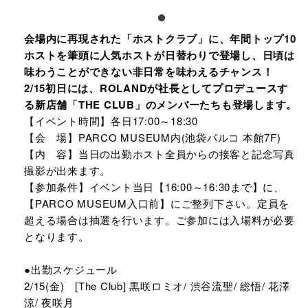
会場内に再現された「ホストクラブ」に、年間トップ10
ホストを筆頭に人気ホストが日替わりで登場し、日頃は
味わうことができない非日常を味わえるチャンス！
2/15初日には、ROLANDが社長としてプロデュースす
る新店舗「THE CLUB」のメンバーたちも登場します。
【イベント時間】各日17:00～18:30
【会 場】PARCO MUSEUM内(池袋パルコ 本館7F)
【内 容】当日の出勤ホスト全員からの接客と記念写真
撮影が出来ます。
【参加条件】イベント当日【16:00～16:30まで】に、
【PARCO MUSEUM入口前】にご整列下さい。定員を
超える場合は抽選を行います。ご参加には入場料が必要
となります。
●出勤スケジュール
2/15(金) [The Club] 黒咲ロミオ/ 渋谷流聖/ 総悟/ 花澤
涼/ 夜咲月