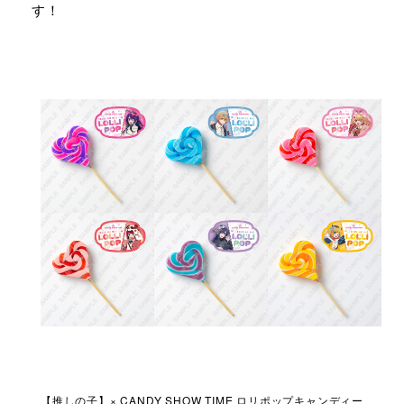
す！
ディー
【推しの子】× CANDY SHOW TIME ロリポップキャンディー
【推