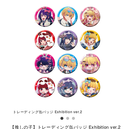
トレーディング缶バッジ Exhibition ver.2
ホロ
【推しの子】トレーディング缶バッジ Exhibition ver.2