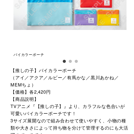
バイカラーポーチ
【
【推しの子】バイカラーポーチ
（アイ／アクア／ルビー／有馬かな／黒川あかね／
MEMちょ）
【価格】各2,420円
【商品説明】
TVアニメ『【推しの子】』より、カラフルな色合いが
可愛いバイカラーポーチです！
3サイズ展開なので組み合わせて使いやすく、小物の種
類や大きさによって持ち物を分けて管理するのにも大活