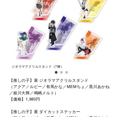
ジオラマアクリルスタンド（7種）
ダイ
【推しの子】展 ジオラマアクリルスタンド
（アクア／ルビー／有馬かな／MEMちょ／黒川あかね
／姫川大輝／鳴嶋メルト）
【価格】1,980円
【推しの子】展 ダイカットステッカー