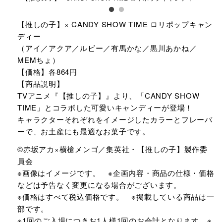
【推しの子】× CANDY SHOW TIME ロリポップキャン
ディー
（アイ／アクア／ルビー／有馬かな／黒川あかね／
MEMちょ）
【価格】各864円
【商品説明】
TVアニメ『【推しの子】』より、「CANDY SHOW
TIME」とコラボした可愛いキャンディーが登場！
キャラクターそれぞれをイメージしたカラーとフレーバ
ーで、お土産にも最適なお菓子です。
©赤坂アカ×横槍メンゴ／集英社・【推しの子】製作委
員会
※画像はイメージです。 ※企画内容・商品の仕様・価格
などは予告なく変更になる場合がございます。
※価格はすべて税込価格です。 ※掲載している商品は一
部です。
※1回のご入場につきお1人様1回のお会計となります。※