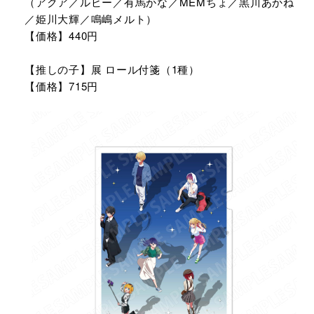
（アクア／ルビー／有馬かな／MEMちょ／黒川あかね
／姫川大輝／鳴嶋メルト）
【価格】440円
【推しの子】展 ロール付箋（1種）
【価格】715円